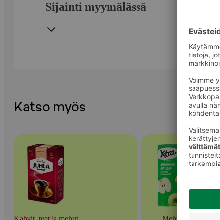
Sijainti myymälässä
Katso myös
Kahvit, teet ja mehut
Mehut