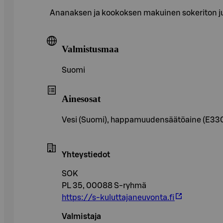
Ananaksen ja kookoksen makuinen sokeriton juo
Valmistusmaa
Suomi
Ainesosat
Vesi (Suomi), happamuudensäätöaine (E330), a
Yhteystiedot
SOK
PL 35, 00088 S-ryhmä
https://s-kuluttajaneuvonta.fi
Valmistaja