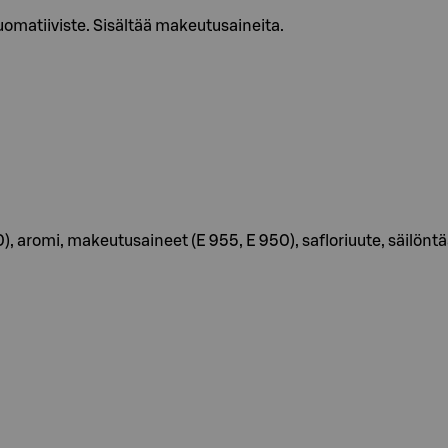
matiiviste. Sisältää makeutusaineita.
romi, makeutusaineet (E 955, E 950), safloriuute, säilöntäai