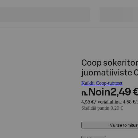
Coop sokerito
juomatiiviste 0
Kaikki Coop-tuotteet
Noin
2,49 
n.
vertailuhinta 4,58 €/l
4,58 €/l
Sisältää pantin 0,20 €
Valitse toimitu