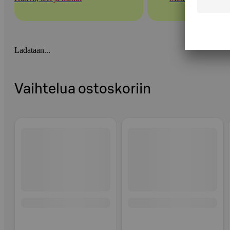
Ladataan...
Vaihtelua ostoskoriin
Ohita listaus