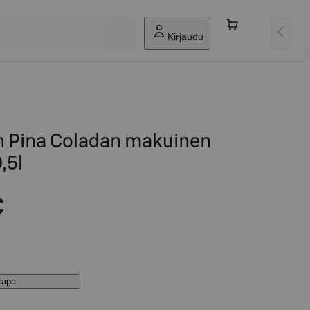
Kirjaudu
n Pina Coladan makuinen
,5l
€
stapa