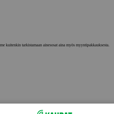
lemme kuitenkin tarkistamaan ainesosat aina myös myyntipakkauksesta.