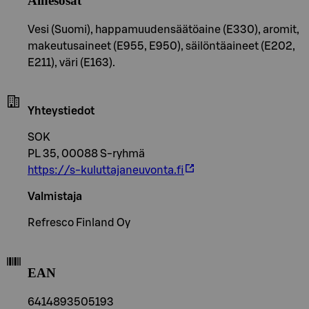
Ainesosat
Vesi (Suomi), happamuudensäätöaine (E330), aromit,
makeutusaineet (E955, E950), säilöntäaineet (E202,
E211), väri (E163).
Yhteystiedot
SOK
PL 35, 00088 S-ryhmä
https://s-kuluttajaneuvonta.fi
Valmistaja
Refresco Finland Oy
EAN
6414893505193