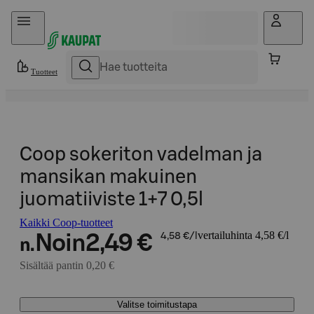
Hyppää sisältöön
Tuotteet
Coop sokeriton vadelman ja
mansikan makuinen
juomatiiviste 1+7 0,5l
Kaikki Coop-tuotteet
vertailuhinta 4,58 €/l
Noin
2,49 €
4,58 €/l
n.
Sisältää pantin 0,20 €
Valitse toimitustapa