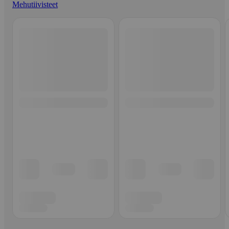
Mehutiivisteet
Ohita listaus