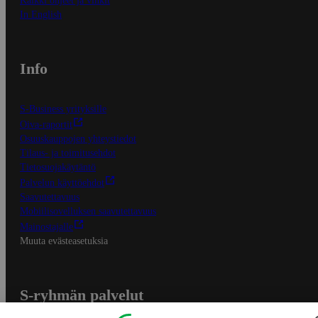
Kaikki ohjeet ja vinkit
In English
Info
S-Business yrityksille
Oiva-raportit
Osuuskauppojen yhteystiedot
Tilaus- ja toimitusehdot
Tietosuojakäytäntö
Palvelun käyttöehdot
Saavutettavuus
Mobiilisovelluksen saavutettavuus
Mainostajalle
Muuta evästeasetuksia
S-ryhmän palvelut