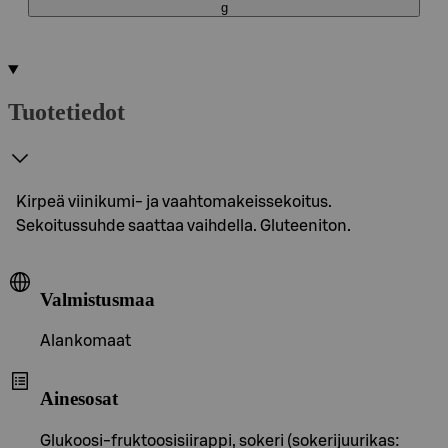
g
Tuotetiedot
Kirpeä viinikumi- ja vaahtomakeissekoitus.
Sekoitussuhde saattaa vaihdella. Gluteeniton.
Valmistusmaa
Alankomaat
Ainesosat
Glukoosi-fruktoosisiirappi, sokeri (sokerijuurikas: