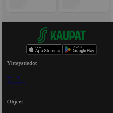
Yhteystiedot
Myymälät
Asiakaspalvelu
Ohjeet