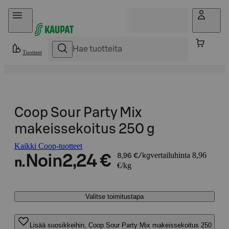
Hyppää sisältöön
Tuotteet
Coop Sour Party Mix
makeissekoitus 250 g
Kaikki Coop-tuotteet
vertailuhinta 8,96
Noin
2,24 €
8,96 €/kg
n.
€/kg
Valitse toimitustapa
Lisää suosikkeihin, Coop Sour Party Mix makeissekoitus 250