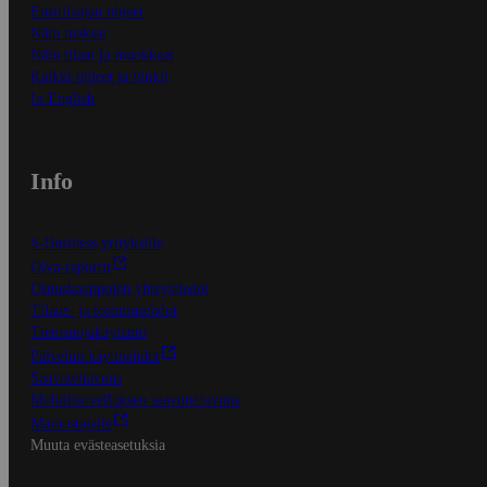
Ensitilaajan ohjeet
Näin maksat
Näin tilaat ja muokkaat
Kaikki ohjeet ja vinkit
In English
Info
S-Business yrityksille
Oiva-raportit
Osuuskauppojen yhteystiedot
Tilaus- ja toimitusehdot
Tietosuojakäytäntö
Palvelun käyttöehdot
Saavutettavuus
Mobiilisovelluksen saavutettavuus
Mainostajalle
Muuta evästeasetuksia