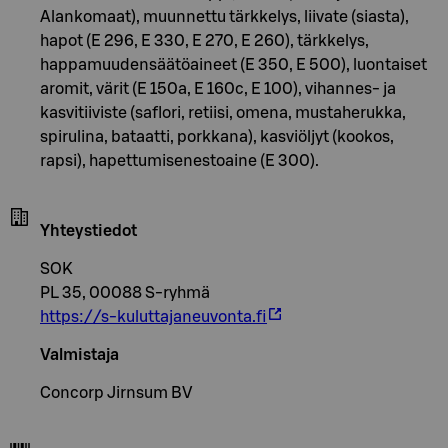
Alankomaat), muunnettu tärkkelys, liivate (siasta),
hapot (E 296, E 330, E 270, E 260), tärkkelys,
happamuudensäätöaineet (E 350, E 500), luontaiset
aromit, värit (E 150a, E 160c, E 100), vihannes- ja
kasvitiiviste (saflori, retiisi, omena, mustaherukka,
spirulina, bataatti, porkkana), kasviöljyt (kookos,
rapsi), hapettumisenestoaine (E 300).
Yhteystiedot
SOK
PL 35, 00088 S-ryhmä
https://s-kuluttajaneuvonta.fi
Valmistaja
Concorp Jirnsum BV