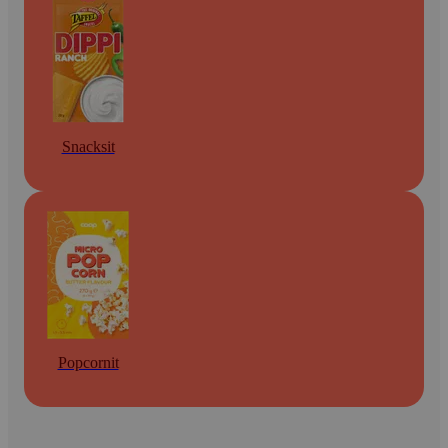
Snacksit
Popcornit