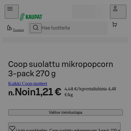
Hyppää sisältöön
Tuotteet
Coop suolattu mikropopcorn
3-pack 270 g
Kaikki Coop-tuotteet
vertailuhinta 4,48
Noin
1,21 €
4,48 €/kg
n.
€/kg
Valitse toimitustapa
Lisää suosikkeihin, Coop suolattu mikropopcorn 3-pack 270 g