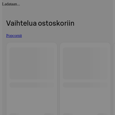
Ladataan...
Vaihtelua ostoskoriin
Popcornit
Ohita listaus