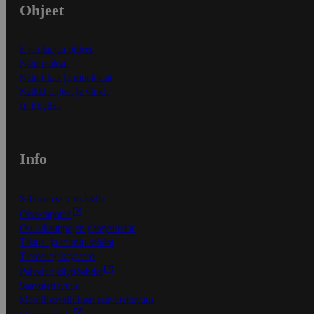
Ohjeet
Ensitilaajan ohjeet
Näin maksat
Näin tilaat ja muokkaat
Kaikki ohjeet ja vinkit
In English
Info
S-Business yrityksille
Oiva-raportit
Osuuskauppojen yhteystiedot
Tilaus- ja toimitusehdot
Tietosuojakäytäntö
Palvelun käyttöehdot
Saavutettavuus
Mobiilisovelluksen saavutettavuus