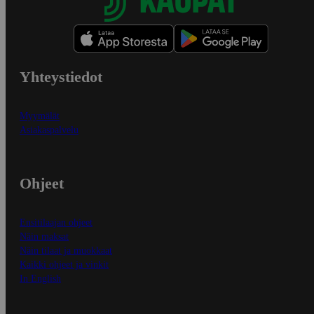
Yhteystiedot
Myymälät
Asiakaspalvelu
Ohjeet
Ensitilaajan ohjeet
Näin maksat
Näin tilaat ja muokkaat
Kaikki ohjeet ja vinkit
In English