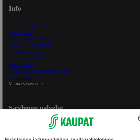
Info
S-Business yrityksille
Oiva-raportit
Osuuskauppojen yhteystiedot
Tilaus- ja toimitusehdot
Tietosuojakäytäntö
Palvelun käyttöehdot
Saavutettavuus
Mobiilisovelluksen saavutettavuus
Mainostajalle
Muuta evästeasetuksia
S-ryhmän palvelut
S-ryhmä
Asiakasomistajuus
Yhteishyvä Ruoka -sovellus