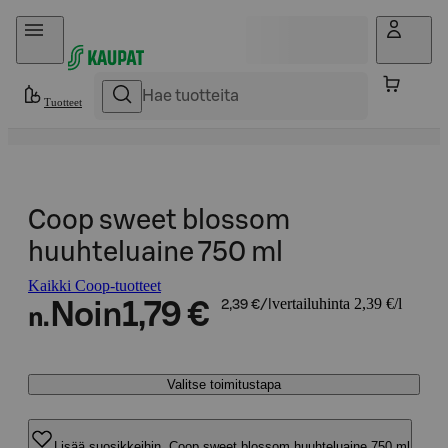
Hyppää sisältöön
Tuotteet
Coop sweet blossom
huuhteluaine 750 ml
Kaikki Coop-tuotteet
vertailuhinta 2,39 €/l
Noin
1,79 €
2,39 €/l
n.
Valitse toimitustapa
Lisää suosikkeihin, Coop sweet blossom huuhteluaine 750 ml