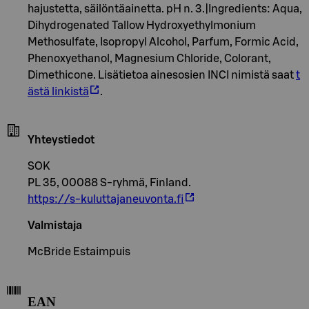
hajustetta, säilöntäainetta. pH n. 3.|Ingredients: Aqua,
Dihydrogenated Tallow Hydroxyethylmonium
Methosulfate, Isopropyl Alcohol, Parfum, Formic Acid,
Phenoxyethanol, Magnesium Chloride, Colorant,
Dimethicone. Lisätietoa ainesosien INCI nimistä saat
t
ästä linkistä
.
Yhteystiedot
SOK
PL 35, 00088 S-ryhmä, Finland.
https://s-kuluttajaneuvonta.fi
Valmistaja
McBride Estaimpuis
EAN