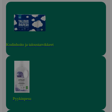
Kodinhoito ja taloustarvikkeet
Pyykinpesu