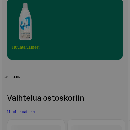
Huuhteluaineet
Ladataan...
Vaihtelua ostoskoriin
Huuhteluaineet
Ohita listaus