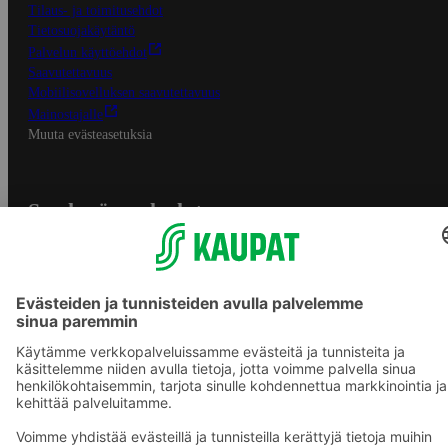
Tilaus- ja toimitusehdot
Tietosuojakäytäntö
Palvelun käyttöehdot
Saavutettavuus
Mobiilisovelluksen saavutettavuus
Mainostajalle
Muuta evästeasetuksia
S-ryhmän palvelut
S-ryhmä
Asiakasomistajuus
Yhteishyvä Ruoka -sovellus
S-ostoslista -sovellus
Prisma.fi
Sokos.fi
S-Pankki
Yhteishyvä
Sokos Hotels