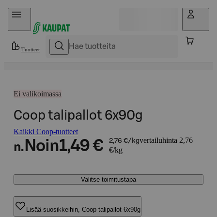
Hyppää sisältöön
Tuotteet
Ei valikoimassa
Coop talipallot 6x90g
Kaikki Coop-tuotteet
vertailuhinta 2,76
Noin
1,49 €
2,76 €/kg
n.
€/kg
Valitse toimitustapa
Lisää suosikkeihin, Coop talipallot 6x90g