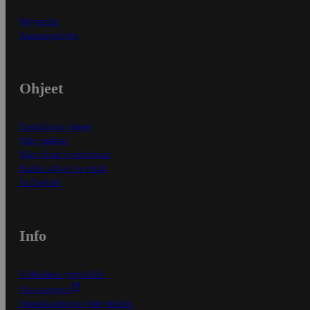
Myymälät
Asiakaspalvelu
Ohjeet
Ensitilaajan ohjeet
Näin maksat
Näin tilaat ja muokkaat
Kaikki ohjeet ja vinkit
In English
Info
S-Business yrityksille
Oiva-raportit
Osuuskauppojen yhteystiedot