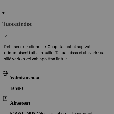
Tuotetiedot
Rehuseos ulkolinnuille. Coop-talipallot sopivat
erinomaisesti pihalinnuille. Talipalloissa ei ole verkkoa,
sillä verkko voi vahingoittaa lintuja.…
Valmistusmaa
Tanska
Ainesosat
KOOSTUMUS: Viljat, rasvat ja öljyt, siemenet,