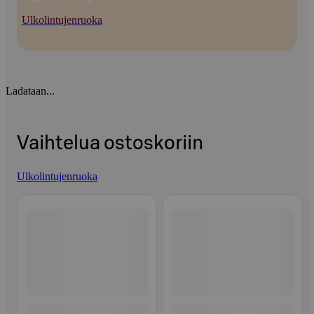
Ulkolintujenruoka
Ladataan...
Vaihtelua ostoskoriin
Ulkolintujenruoka
Ohita listaus