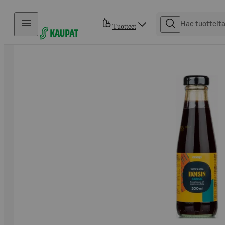
Hyppää sisältöön
Tuotteet