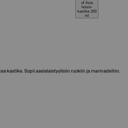
of Asia
hoisin-
kastike 200
ml
a kastike. Sopii aasialaistyylisiin ruokiin ja marinadeihin.