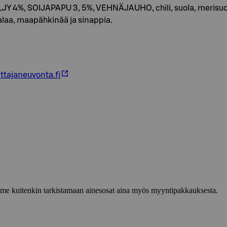
JY 4%, SOIJAPAPU 3, 5%, VEHNÄJAUHO, chili, suola, merisuola
kalaa, maapähkinää ja sinappia.
ttajaneuvonta.fi
lemme kuitenkin tarkistamaan ainesosat aina myös myyntipakkauksesta.