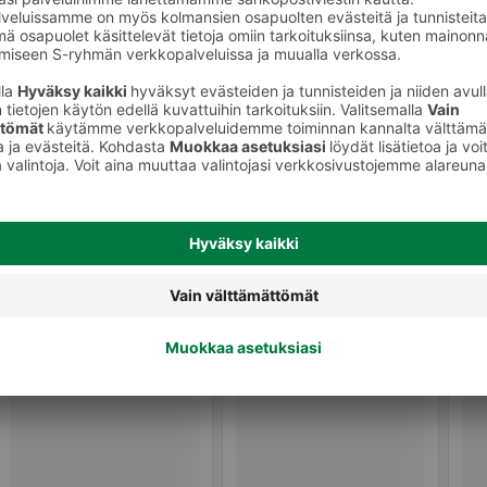
t
Muut maustekastikkeet