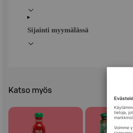
Sijainti myymälässä
Katso myös