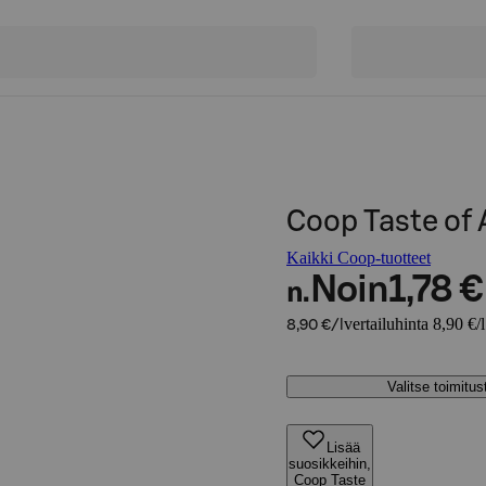
Coop Taste of 
Kaikki Coop-tuotteet
Noin
1,78 €
n.
vertailuhinta 8,90 €/l
8,90 €/l
Valitse toimitu
Lisää
suosikkeihin,
Coop Taste