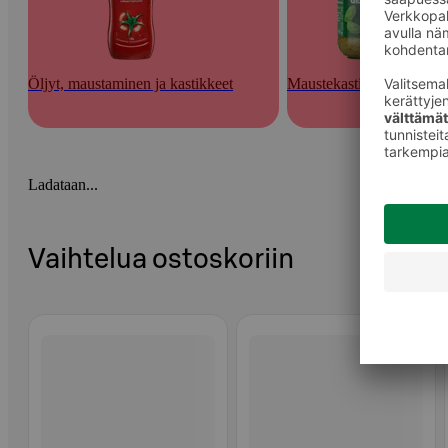
Öljyt, maustaminen ja kastikkeet
Maustekastikkeet ja tahna
Ladataan...
Vaihtelua ostoskoriin
Ohita listaus