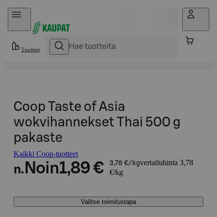
Hyppää sisältöön
Tuotteet
Coop Taste of Asia
wokvihannekset Thai 500 g
pakaste
Kaikki Coop-tuotteet
vertailuhinta 3,78
Noin
1,89 €
3,78 €/kg
n.
€/kg
Valitse toimitustapa