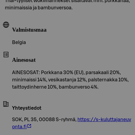
Thai-tyyliset wokvihannekset sisältävät mm. porkkanaa,
minimaissia ja bambunversoa.
Valmistusmaa
Belgia
Ainesosat
AINESOSAT: Porkkana 30% (EU), parsakaali 20%,
minimaissi 14%, vesikastanja 12%, palsternakka 10%,
taittoydinherne 10%, bambunverso 4%.
Yhteystiedot
SOK, PL 35, 00088 S-ryhmä,
https://s-kuluttajaneuv
onta.fi