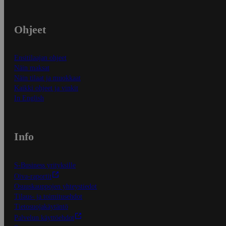
Ohjeet
Ensitilaajan ohjeet
Näin maksat
Näin tilaat ja muokkaat
Kaikki ohjeet ja vinkit
In English
Info
S-Business yrityksille
Oiva-raportit
Osuuskauppojen yhteystiedot
Tilaus- ja toimitusehdot
Tietosuojakäytäntö
Palvelun käyttöehdot