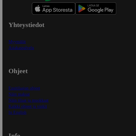
Yhteystiedot
Myymälät
Asiakaspalvelu
Ohjeet
Ensitilaajan ohjeet
Näin maksat
Näin tilaat ja muokkaat
Kaikki ohjeet ja vinkit
In English
Info