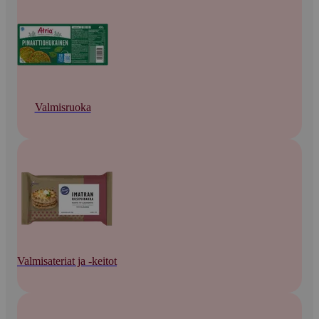
Valmisruoka
Valmisateriat ja -keitot