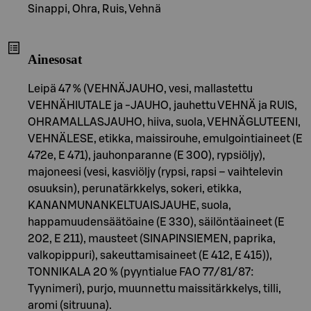
Sinappi, Ohra, Ruis, Vehnä
Ainesosat
Leipä 47 % (VEHNÄJAUHO, vesi, mallastettu
VEHNÄHIUTALE ja -JAUHO, jauhettu VEHNÄ ja RUIS,
OHRAMALLASJAUHO, hiiva, suola, VEHNÄGLUTEENI,
VEHNÄLESE, etikka, maissirouhe, emulgointiaineet (E
472e, E 471), jauhonparanne (E 300), rypsiöljy),
majoneesi (vesi, kasviöljy (rypsi, rapsi – vaihtelevin
osuuksin), perunatärkkelys, sokeri, etikka,
KANANMUNANKELTUAISJAUHE, suola,
happamuudensäätöaine (E 330), säilöntäaineet (E
202, E 211), mausteet (SINAPINSIEMEN, paprika,
valkopippuri), sakeuttamisaineet (E 412, E 415)),
TONNIKALA 20 % (pyyntialue FAO 77/81/87:
Tyynimeri), purjo, muunnettu maissitärkkelys, tilli,
aromi (sitruuna).