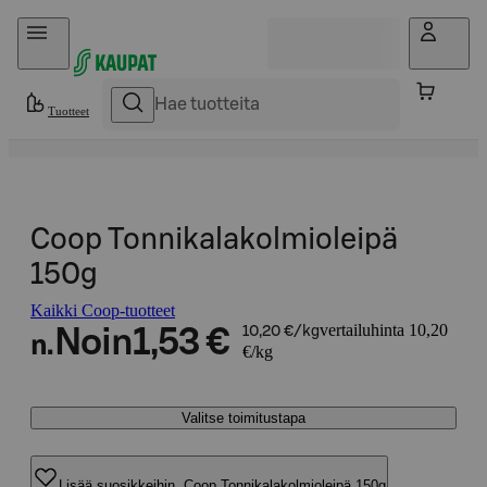
Hyppää sisältöön
Tuotteet
Coop Tonnikalakolmioleipä
150g
Kaikki Coop-tuotteet
vertailuhinta 10,20
Noin
1,53 €
10,20 €/kg
n.
€/kg
Valitse toimitustapa
Lisää suosikkeihin, Coop Tonnikalakolmioleipä 150g