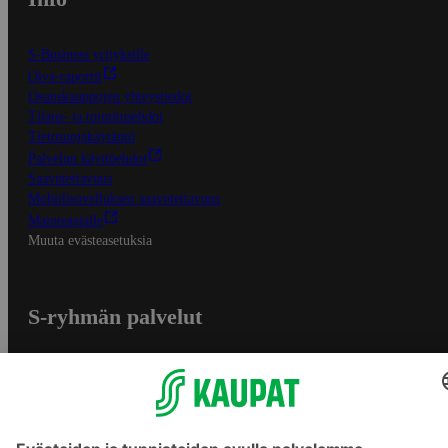
S-Business yrityksille
Oiva-raportit
Osuuskauppojen yhteystiedot
Tilaus- ja toimitusehdot
Tietosuojakäytäntö
Palvelun käyttöehdot
Saavutettavuus
Mobiilisovelluksen saavutettavuus
Mainostajalle
Muuta evästeasetuksia
S-ryhmän palvelut
S-ryhmä
Asiakasomistajuus
Yhteishyvä Ruoka -sovellus
S-ostoslista -sovellus