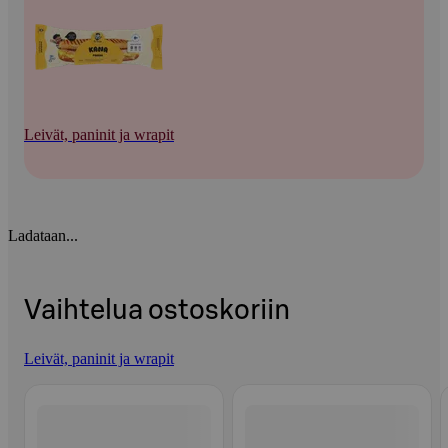
Leivät, paninit ja wrapit
Ladataan...
Vaihtelua ostoskoriin
Leivät, paninit ja wrapit
Ohita listaus