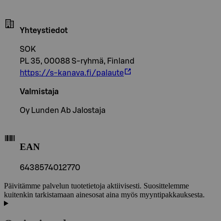
Yhteystiedot
SOK
PL 35, 00088 S-ryhmä, Finland
https://s-kanava.fi/palaute
Valmistaja
Oy Lunden Ab Jalostaja
EAN
6438574012770
Päivitämme palvelun tuotetietoja aktiivisesti. Suosittelemme
kuitenkin tarkistamaan ainesosat aina myös myyntipakkauksesta.