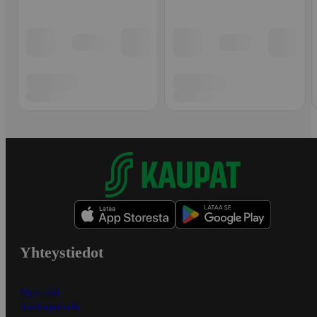
Yhteystiedot
Myymälät
Asiakaspalvelu