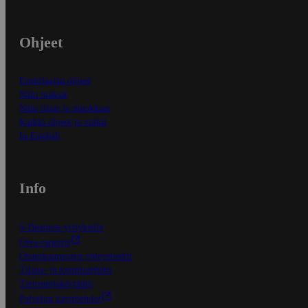
Ohjeet
Ensitilaajan ohjeet
Näin maksat
Näin tilaat ja muokkaat
Kaikki ohjeet ja vinkit
In English
Info
S-Business yrityksille
Oiva-raportit
Osuuskauppojen yhteystiedot
Tilaus- ja toimitusehdot
Tietosuojakäytäntö
Palvelun käyttöehdot