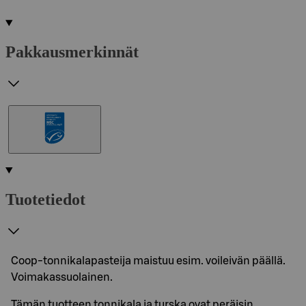
Pakkausmerkinnät
Tuotetiedot
Coop-tonnikalapasteija maistuu esim. voileivän päällä.
Voimakassuolainen.
Tämän tuotteen tonnikala ja turska ovat peräisin