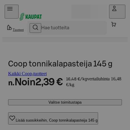
Hyppää sisältöön
Tuotteet
Coop tonnikalapasteija 145 g
Kaikki Coop-tuotteet
vertailuhinta 16,48
Noin
2,39 €
16,48 €/kg
n.
€/kg
Valitse toimitustapa
Lisää suosikkeihin, Coop tonnikalapasteija 145 g