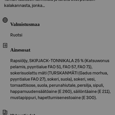
kalakannasta, jonka…
Valmistusmaa
Ruotsi
Ainesosat
Rapsiöljy, SKIPJACK-TONNIKALA 25 % (Katsuwonus
pelamis, pyyntialue FAO 51, FAO 57, FAO 71),
sokerisuolattu mäti (TURSKANMÄTI (Gadus morhua,
pyyntialue FAO 27), sokeri, suola), sokeri, vesi,
tomaattisose, suola, perunahiutale, persilja, sipuli,
happamuudensäätöaine (E 260), säilöntäaine (E 211),
mustapippuri, hapettumisenestoaine (E 300).