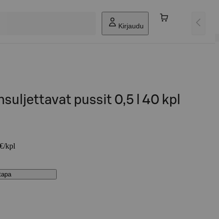
Kirjaudu
suljettavat pussit 0,5 l 40 kpl
 €/kpl
stapa