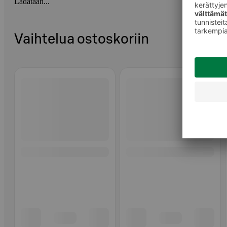
Ladataan...
Vaihtelua ostoskoriin
Ohita listaus