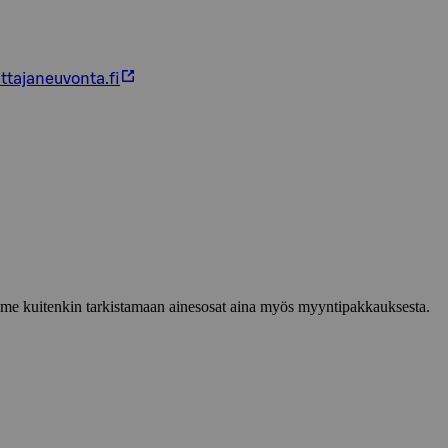
ttajaneuvonta.fi
lemme kuitenkin tarkistamaan ainesosat aina myös myyntipakkauksesta.