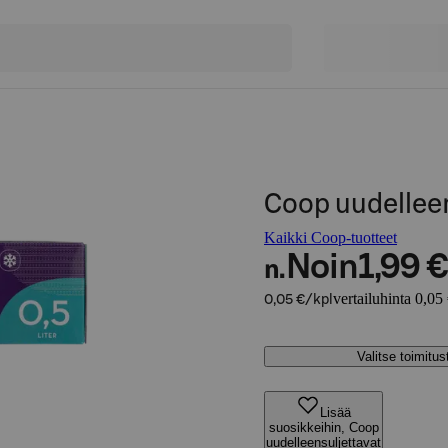
Coop uudelleen
Kaikki Coop-tuotteet
Noin
1,99 €
n.
vertailuhinta 0,05
0,05 €/kpl
Valitse toimitu
Lisää
suosikkeihin, Coop
uudelleensuljettavat