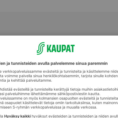
älineet
Pakastepussit