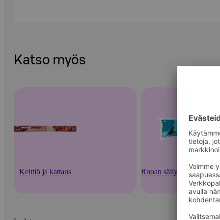
Katso myös
Keittiö ja kattaus
Ruoan säilytysastiat ja -v