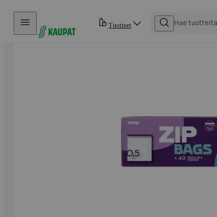
Hyppää sisältöön
Tuotteet