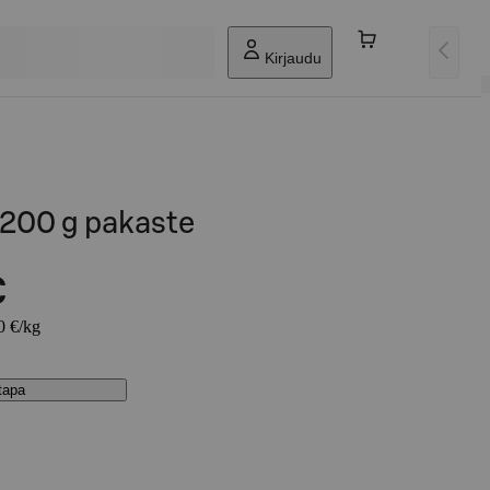
Kirjaudu
200 g pakaste
€
0 €/kg
stapa