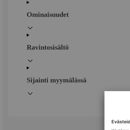
Ominaisuudet
Ravintosisältö
Sijainti myymälässä