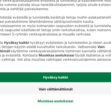
et
Marjapakasteet