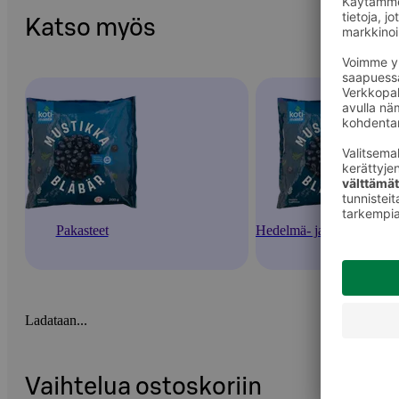
Katso myös
Pakasteet
Hedelmä- ja marjapakaste
Ladataan...
Vaihtelua ostoskoriin