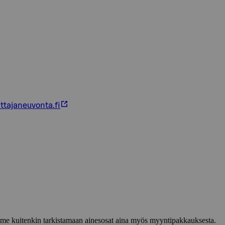
ttajaneuvonta.fi
lemme kuitenkin tarkistamaan ainesosat aina myös myyntipakkauksesta.