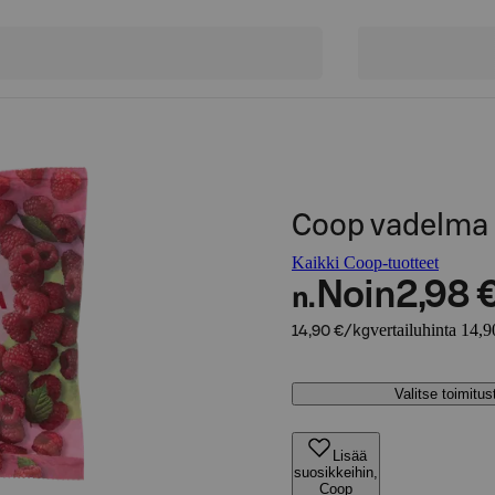
Coop vadelma 
Kaikki Coop-tuotteet
Noin
2,98 
n.
vertailuhinta 14,9
14,90 €/kg
Valitse toimitu
Lisää
suosikkeihin,
Coop