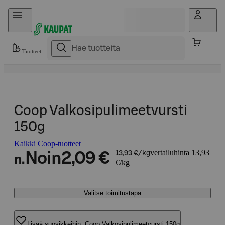
Hyppää sisältöön
Tuotteet
Coop Valkosipulimeetvursti
150g
Kaikki Coop-tuotteet
vertailuhinta 13,93
Noin
2,09 €
13,93 €/kg
n.
€/kg
Valitse toimitustapa
Lisää suosikkeihin, Coop Valkosipulimeetvursti 150g