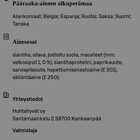
Pääraaka-aineen alkuperämaa
Alankomaat; Belgia; Espanja; Ruotsi; Saksa; Suomi;
Tanska
Ainesosat
sianliha, silava, jodioitu suola, mausteet (mm.
valkosipuli 1, 0 %), sianlihaproteiini, paprikauute,
sarviapilauute, hapettumisenestoaine (E 301),
säilöntäaine (E 250).
Yhteystiedot
Huhtahyvät oy
Santamaankatu 2 38700 Kankaanpää
Valmistaja