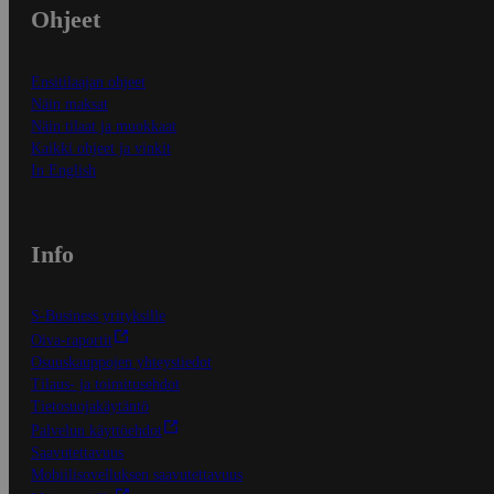
Ohjeet
Ensitilaajan ohjeet
Näin maksat
Näin tilaat ja muokkaat
Kaikki ohjeet ja vinkit
In English
Info
S-Business yrityksille
Oiva-raportit
Osuuskauppojen yhteystiedot
Tilaus- ja toimitusehdot
Tietosuojakäytäntö
Palvelun käyttöehdot
Saavutettavuus
Mobiilisovelluksen saavutettavuus