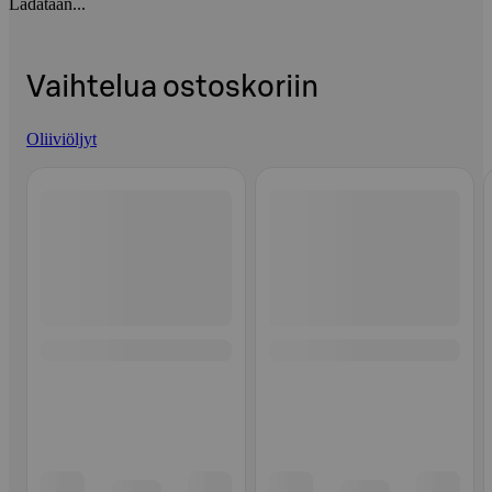
Ladataan...
Vaihtelua ostoskoriin
Oliiviöljyt
Ohita listaus