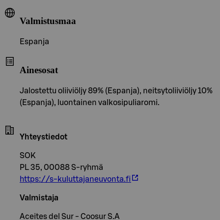
Valmistusmaa
Espanja
Ainesosat
Jalostettu oliiviöljy 89% (Espanja), neitsytoliiviöljy 10%
(Espanja), luontainen valkosipuliaromi.
Yhteystiedot
SOK
PL 35, 00088 S-ryhmä
https://s-kuluttajaneuvonta.fi
Valmistaja
Aceites del Sur - Coosur S.A