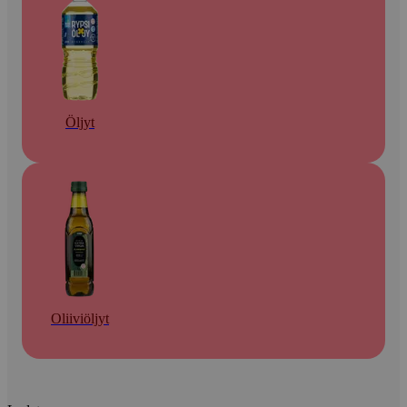
Öljyt
Oliiviöljyt