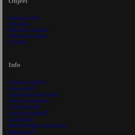
Ohjeet
Ensitilaajan ohjeet
Näin maksat
Näin tilaat ja muokkaat
Kaikki ohjeet ja vinkit
In English
Info
S-Business yrityksille
Oiva-raportit
Osuuskauppojen yhteystiedot
Tilaus- ja toimitusehdot
Tietosuojakäytäntö
Palvelun käyttöehdot
Saavutettavuus
Mobiilisovelluksen saavutettavuus
Mainostajalle