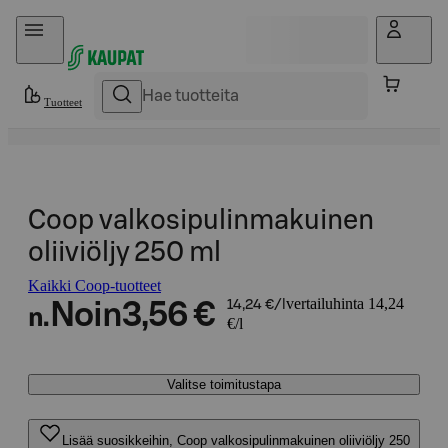
Hyppää sisältöön
Tuotteet
Coop valkosipulinmakuinen
oliiviöljy 250 ml
Kaikki Coop-tuotteet
vertailuhinta 14,24
Noin
3,56 €
14,24 €/l
n.
€/l
Valitse toimitustapa
Lisää suosikkeihin, Coop valkosipulinmakuinen oliiviöljy 250