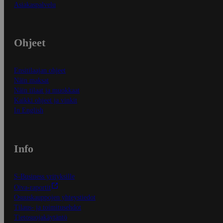
Asiakaspalvelu
Ohjeet
Ensitilaajan ohjeet
Näin maksat
Näin tilaat ja muokkaat
Kaikki ohjeet ja vinkit
In English
Info
S-Business yrityksille
Oiva-raportit
Osuuskauppojen yhteystiedot
Tilaus- ja toimitusehdot
Tietosuojakäytäntö