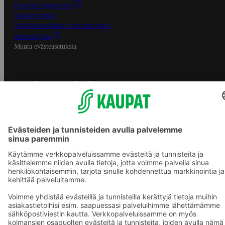
Palvelun käyttöehdot
Saavutettavuus
Mobiilisovelluksen saavutettavuus
Mainostajalle
Muuta evästeasetuksia
S-ryhmän palvelut
S-ryhmä
Asiakasomistajuus
Yhteishyvä Ruoka -sovellus
S-ostoslista -sovellus
Prisma.fi
Sokos.fi
S-Pankki
Yhteishyvä
Sokos Hotels
Raflaamo