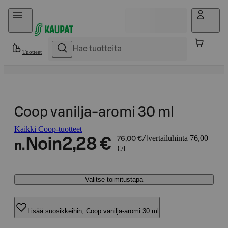
Hyppää sisältöön
Tuotteet
Coop vanilja-aromi 30 ml
Kaikki Coop-tuotteet
vertailuhinta 76,00
Noin
2,28 €
76,00 €/l
n.
€/l
Valitse toimitustapa
Lisää suosikkeihin, Coop vanilja-aromi 30 ml