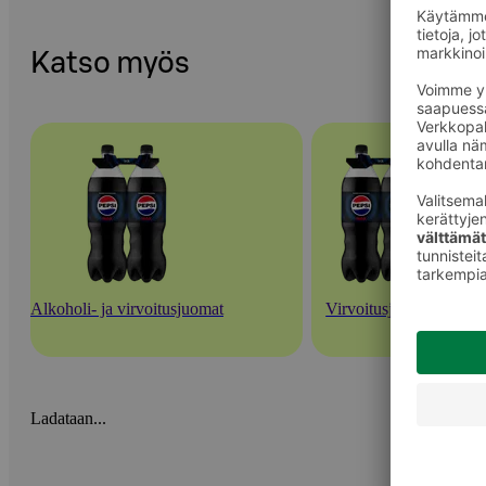
Katso myös
Alkoholi- ja virvoitusjuomat
Virvoitusjuomat
Ladataan...