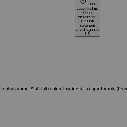
Lisää
suosikkeihin,
Coop
vesimeloni-
sitruuna
sokeriton
virvoitusjuoma
1,5l
rvoitusjuoma. Sisältää makeutusaineita ja aspartaamia (fenyy