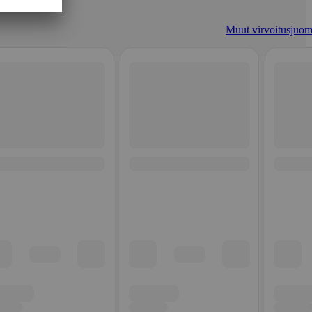
Muut virvoitusjuom