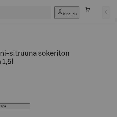
Kirjaudu
ni-sitruuna sokeriton
 1,5l
stapa