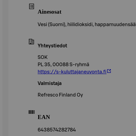
Ainesosat
Vesi (Suomi), hiilidioksidi, happamuudensäätö
Yhteystiedot
SOK
PL 35, 00088 S-ryhmä
https://s-kuluttajaneuvonta.fi
Valmistaja
Refresco Finland Oy
EAN
6438574282784