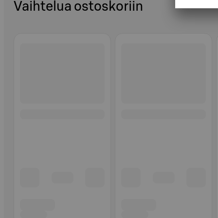
Vaihtelua ostoskoriin
Ohita listaus