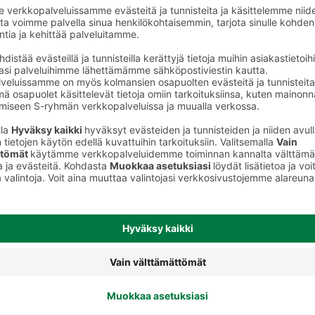
Muut virvoitusjuomat