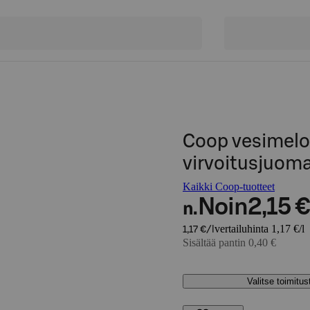
Coop vesimelo
virvoitusjuoma
Kaikki Coop-tuotteet
Noin
2,15 €
n.
vertailuhinta 1,17 €/l
1,17 €/l
Sisältää pantin 0,40 €
Valitse toimitu