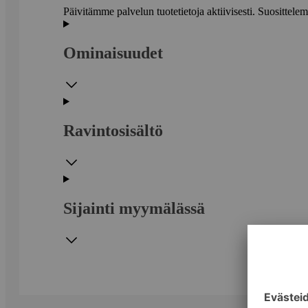
Päivitämme palvelun tuotetietoja aktiivisesti. Suositte
Ominaisuudet
Ravintosisältö
Sijainti myymälässä