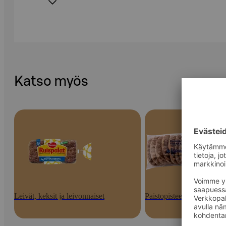
Katso myös
Leivät, keksit ja leivonnaiset
Paistopisteen tuotteet