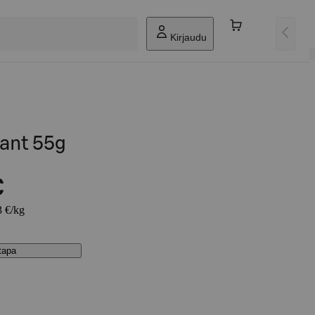
Kirjaudu
sant 55g
€
3 €/kg
stapa