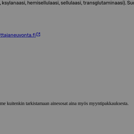
sylanaasi, hemisellulaasi, sellulaasi, transglutaminaasi). Suo
ttajaneuvonta.fi
lemme kuitenkin tarkistamaan ainesosat aina myös myyntipakkauksesta.