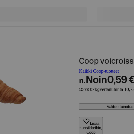
Coop voicrois
Kaikki Coop-tuotteet
Noin
0,59 
n.
vertailuhinta 10,7
10,73 €/kg
Valitse toimitu
Lisää
suosikkeihin,
Coop