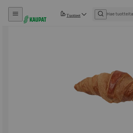
Hyppää sisältöön
Tuotteet