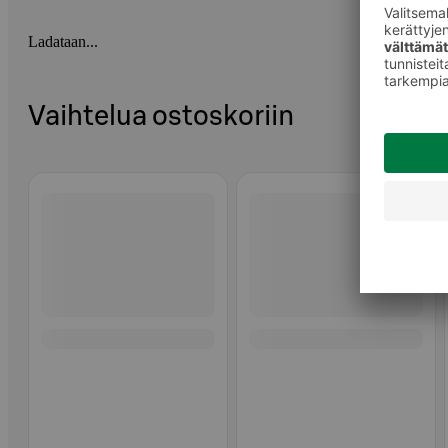
Ladataan...
Vaihtelua ostoskoriin
Ohita listaus