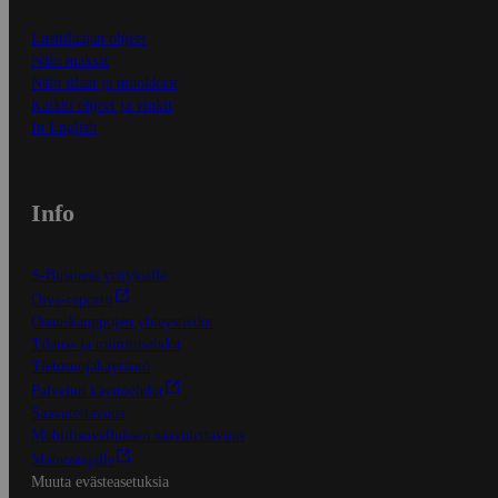
Ensitilaajan ohjeet
Näin maksat
Näin tilaat ja muokkaat
Kaikki ohjeet ja vinkit
In English
Info
S-Business yrityksille
Oiva-raportit
Osuuskauppojen yhteystiedot
Tilaus- ja toimitusehdot
Tietosuojakäytäntö
Palvelun käyttöehdot
Saavutettavuus
Mobiilisovelluksen saavutettavuus
Mainostajalle
Muuta evästeasetuksia