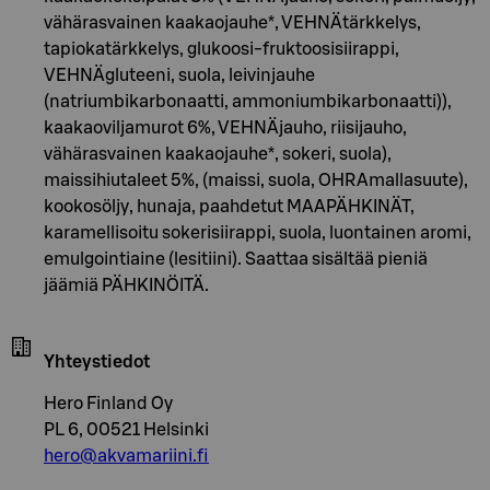
vähärasvainen kaakaojauhe*, VEHNÄtärkkelys,
tapiokatärkkelys, glukoosi-fruktoosisiirappi,
VEHNÄgluteeni, suola, leivinjauhe
(natriumbikarbonaatti, ammoniumbikarbonaatti)),
kaakaoviljamurot 6%, VEHNÄjauho, riisijauho,
vähärasvainen kaakaojauhe*, sokeri, suola),
maissihiutaleet 5%, (maissi, suola, OHRAmallasuute),
kookosöljy, hunaja, paahdetut MAAPÄHKINÄT,
karamellisoitu sokerisiirappi, suola, luontainen aromi,
emulgointiaine (lesitiini). Saattaa sisältää pieniä
jäämiä PÄHKINÖITÄ.
Yhteystiedot
Hero Finland Oy
PL 6, 00521 Helsinki
hero@akvamariini.fi