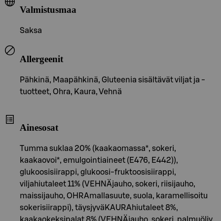
Valmistusmaa
Saksa
Allergeenit
Pähkinä, Maapähkinä, Gluteenia sisältävät viljat ja -
tuotteet, Ohra, Kaura, Vehnä
Ainesosat
Tumma suklaa 20% (kaakaomassa*, sokeri,
kaakaovoi*, emulgointiaineet (E476, E442)),
glukoosisiirappi, glukoosi-fruktoosisiirappi,
viljahiutaleet 11% (VEHNÄjauho, sokeri, riisijauho,
maissijauho, OHRAmallasuute, suola, karamellisoitu
sokerisiirappi), täysjyväKAURAhiutaleet 8%,
kaakaokeksipalat 8% (VEHNÄjauho, sokeri, palmuöljy,