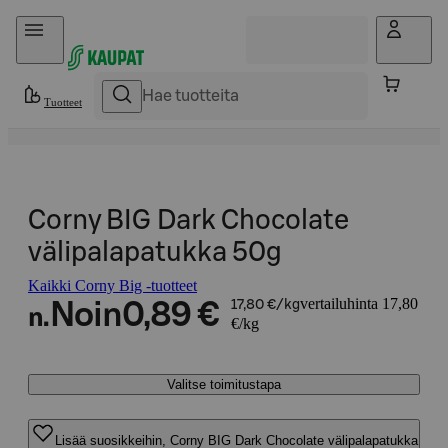
Hyppää sisältöön
Tuotteet
Corny BIG Dark Chocolate
välipalapatukka 50g
Kaikki Corny Big -tuotteet
vertailuhinta 17,80
Noin
0,89 €
17,80 €/kg
n.
€/kg
Valitse toimitustapa
Lisää suosikkeihin, Corny BIG Dark Chocolate välipalapatukka