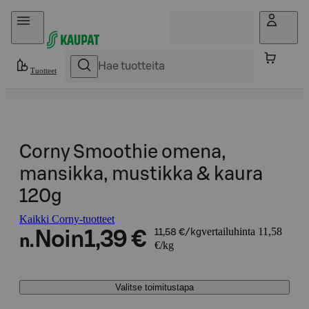
Hyppää sisältöön
Tuotteet
Corny Smoothie omena,
mansikka, mustikka & kaura
120g
Kaikki Corny-tuotteet
vertailuhinta 11,58
Noin
1,39 €
11,58 €/kg
n.
€/kg
Valitse toimitustapa