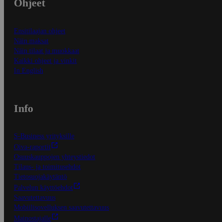
Ohjeet
Ensitilaajan ohjeet
Näin maksat
Näin tilaat ja muokkaat
Kaikki ohjeet ja vinkit
In English
Info
S-Business yrityksille
Oiva-raportit
Osuuskauppojen yhteystiedot
Tilaus- ja toimitusehdot
Tietosuojakäytäntö
Palvelun käyttöehdot
Saavutettavuus
Mobiilisovelluksen saavutettavuus
Mainostajalle