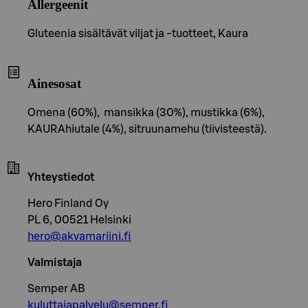
Allergeenit
Gluteenia sisältävät viljat ja -tuotteet, Kaura
Ainesosat
Omena (60%), mansikka (30%), mustikka (6%),
KAURAhiutale (4%), sitruunamehu (tiivisteestä).
Yhteystiedot
Hero Finland Oy
PL 6, 00521 Helsinki
hero@akvamariini.fi
Valmistaja
Semper AB
kuluttajapalvelu@semper.fi