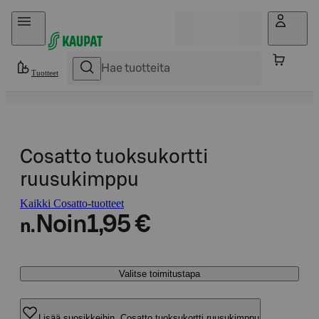
Hyppää sisältöön
Tuotteet
Cosatto tuoksukortti
ruusukimppu
Kaikki Cosatto-tuotteet
Noin
1,95 €
n.
Valitse toimitustapa
Lisää suosikkeihin, Cosatto tuoksukortti ruusukimppu