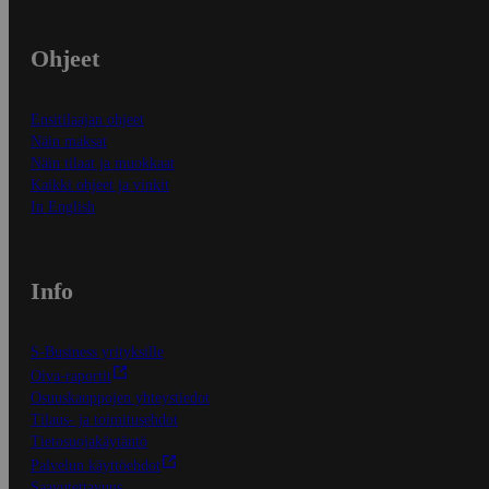
Ohjeet
Ensitilaajan ohjeet
Näin maksat
Näin tilaat ja muokkaat
Kaikki ohjeet ja vinkit
In English
Info
S-Business yrityksille
Oiva-raportit
Osuuskauppojen yhteystiedot
Tilaus- ja toimitusehdot
Tietosuojakäytäntö
Palvelun käyttöehdot
Saavutettavuus