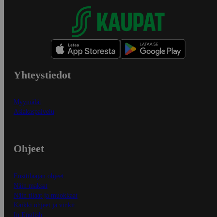
Yhteystiedot
Myymälät
Asiakaspalvelu
Ohjeet
Ensitilaajan ohjeet
Näin maksat
Näin tilaat ja muokkaat
Kaikki ohjeet ja vinkit
In English