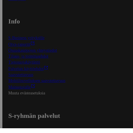
Info
S-Business yrityksille
Oiva-raportit
Osuuskauppojen yhteystiedot
Tilaus- ja toimitusehdot
Tietosuojakäytäntö
Palvelun käyttöehdot
Saavutettavuus
Mobiilisovelluksen saavutettavuus
Mainostajalle
Muuta evästeasetuksia
S-ryhmän palvelut