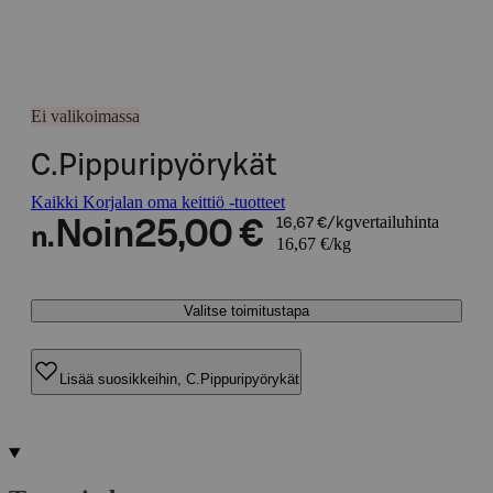
Ei valikoimassa
C.Pippuripyörykät
Kaikki Korjalan oma keittiö -tuotteet
vertailuhinta
Noin
25,00 €
16,67 €/kg
n.
16,67 €/kg
Valitse toimitustapa
Lisää suosikkeihin, C.Pippuripyörykät