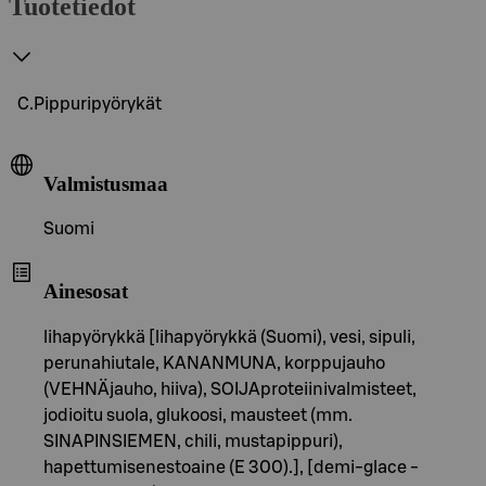
Tuotetiedot
C.Pippuripyörykät
Valmistusmaa
Suomi
Ainesosat
lihapyörykkä [lihapyörykkä (Suomi), vesi, sipuli,
perunahiutale, KANANMUNA, korppujauho
(VEHNÄjauho, hiiva), SOIJAproteiinivalmisteet,
jodioitu suola, glukoosi, mausteet (mm.
SINAPINSIEMEN, chili, mustapippuri),
hapettumisenestoaine (E 300).], [demi-glace -