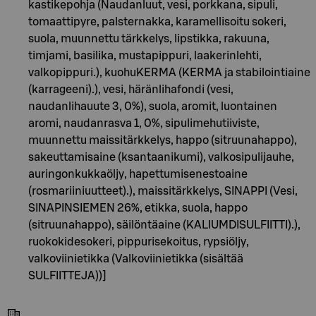
kastikepohja (Naudanluut, vesi, porkkana, sipuli,
tomaattipyre, palsternakka, karamellisoitu sokeri,
suola, muunnettu tärkkelys, lipstikka, rakuuna,
timjami, basilika, mustapippuri, laakerinlehti,
valkopippuri.), kuohuKERMA (KERMA ja stabilointiaine
(karrageeni).), vesi, häränlihafondi (vesi,
naudanlihauute 3, 0%), suola, aromit, luontainen
aromi, naudanrasva 1, 0%, sipulimehutiiviste,
muunnettu maissitärkkelys, happo (sitruunahappo),
sakeuttamisaine (ksantaanikumi), valkosipulijauhe,
auringonkukkaöljy, hapettumisenestoaine
(rosmariiniuutteet).), maissitärkkelys, SINAPPI (Vesi,
SINAPINSIEMEN 26%, etikka, suola, happo
(sitruunahappo), säilöntäaine (KALIUMDISULFIITTI).),
ruokokidesokeri, pippurisekoitus, rypsiöljy,
valkoviinietikka (Valkoviinietikka (sisältää
SULFIITTEJA))]