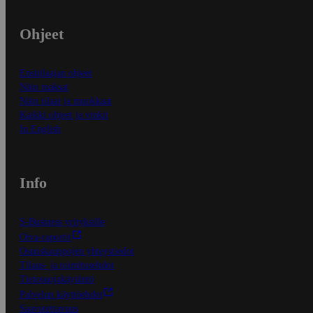
Ohjeet
Ensitilaajan ohjeet
Näin maksat
Näin tilaat ja muokkaat
Kaikki ohjeet ja vinkit
In English
Info
S-Business yrityksille
Oiva-raportit
Osuuskauppojen yhteystiedot
Tilaus- ja toimitusehdot
Tietosuojakäytäntö
Palvelun käyttöehdot
Saavutettavuus