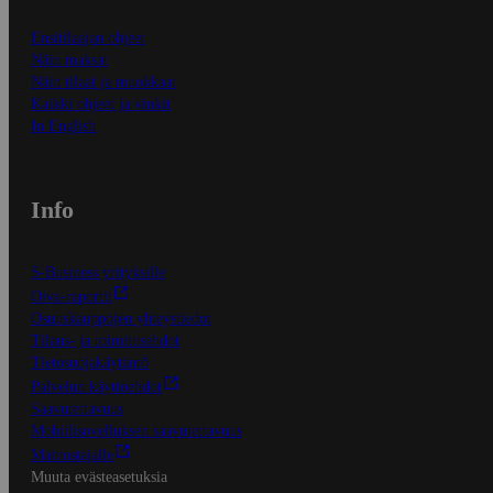
Ensitilaajan ohjeet
Näin maksat
Näin tilaat ja muokkaat
Kaikki ohjeet ja vinkit
In English
Info
S-Business yrityksille
Oiva-raportit
Osuuskauppojen yhteystiedot
Tilaus- ja toimitusehdot
Tietosuojakäytäntö
Palvelun käyttöehdot
Saavutettavuus
Mobiilisovelluksen saavutettavuus
Mainostajalle
Muuta evästeasetuksia