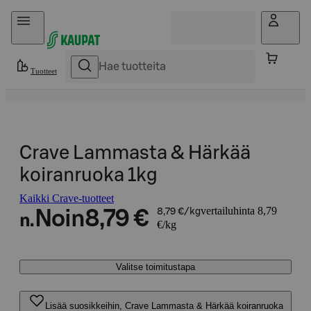
Hyppää sisältöön
Tuotteet
Crave Lammasta & Härkää
koiranruoka 1kg
Kaikki Crave-tuotteet
vertailuhinta 8,79
Noin
8,79 €
8,79 €/kg
n.
€/kg
Valitse toimitustapa
Lisää suosikkeihin, Crave Lammasta & Härkää koiranruoka