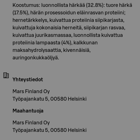
Koostumus: luonnollista härkää (32.8%): tuore härkä
(17.5%), härän prosessoidun eläinrasvan proteiini;
hernetärkkelys, kuivattua proteiinia siipikarjasta,
kuivattuja kokonaisia herneitä, siipikarjan rasvaa,
kuivattua juurikasmassaa, luonnollista kuivattua
proteiinia lampaasta (4%), kalkkunan
maksahydrolysaattia, kivennäisiä,
auringonkukkaöljyä.
Yhteystiedot
Mars Finland Oy
Työpajankatu 5, 00580 Helsinki
Maahantuoja
Mars Finland Oy
Työpajankatu 5, 00580 Helsinki