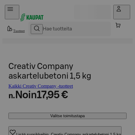
Hyppää sisältöön
Tuotteet
Creativ Company
askartelubetoni 1,5 kg
Kaikki Creativ Company -tuotteet
Noin
17,95 €
n.
Valitse toimitustapa
Lisää suosikkeihin, Creativ Company askartelubetoni 1,5 kg