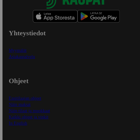
Yhteystiedot
Myymälät
Asiakaspalvelu
Ohjeet
Ensitilaajan ohjeet
Näin maksat
Näin tilaat ja muokkaat
Kaikki ohjeet ja vinkit
In English