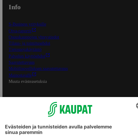
Info
S-Business yrityksille
Oiva-raportit
Osuuskauppojen yhteystiedot
Tilaus- ja toimitusehdot
Tietosuojakäytäntö
Palvelun käyttöehdot
Saavutettavuus
Mobiilisovelluksen saavutettavuus
Mainostajalle
Muuta evästeasetuksia
S-ryhmän palvelut
S-ryhmä
Asiakasomistajuus
Yhteishyvä Ruoka -sovellus