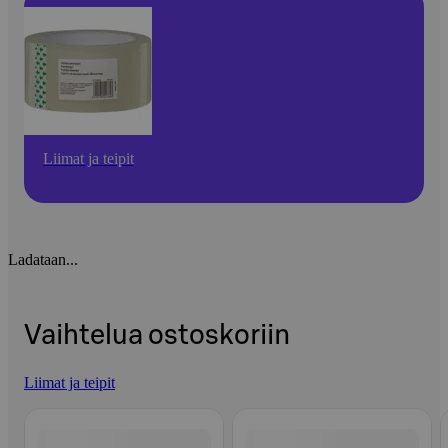
Liimat ja teipit
Ladataan...
Vaihtelua ostoskoriin
Liimat ja teipit
Ohita listaus