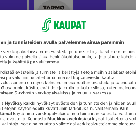
ikkeet
Askartelunauhat ja -narut