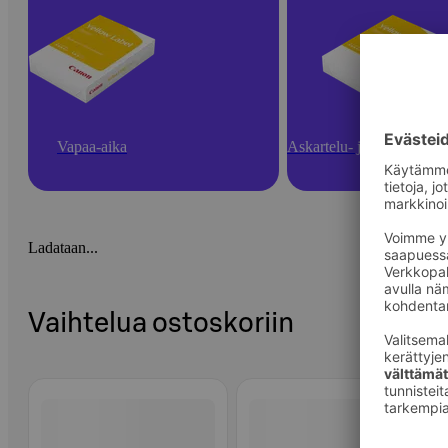
Vapaa-aika
Askartelu- ja toimistotarv
Ladataan...
Vaihtelua ostoskoriin
Ohita listaus