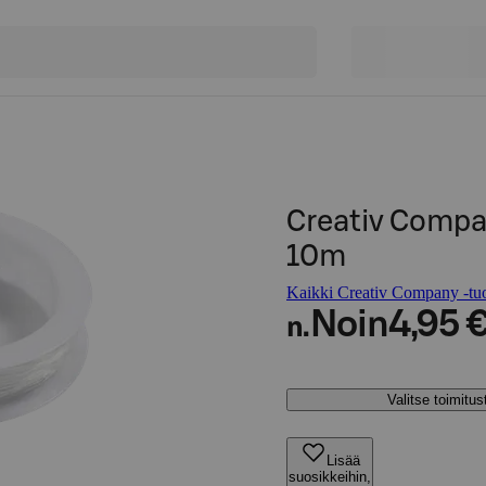
Creativ Compa
10m
Kaikki Creativ Company -tuo
Noin
4,95 
n.
Valitse toimitu
Lisää
suosikkeihin,