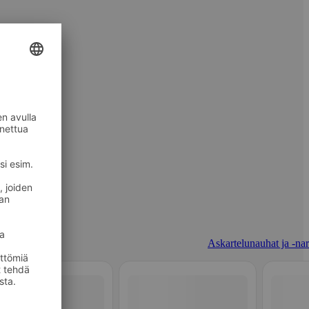
Askartelunauhat ja -nar