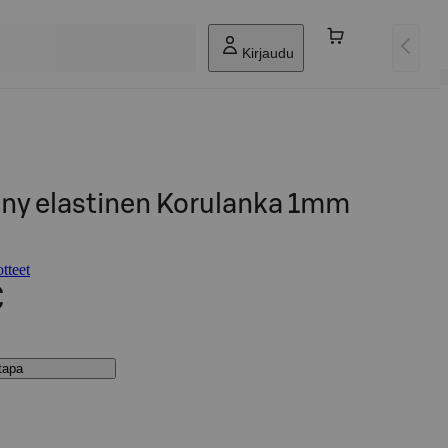
Kirjaudu
ny elastinen Korulanka 1mm
tteet
€
stapa