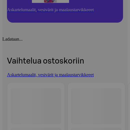
Askartelumaalit, vesivärit ja maalaustarvikkeeet
Ladataan...
Vaihtelua ostoskoriin
Askartelumaalit, vesivärit ja maalaustarvikkeeet
Ohita listaus