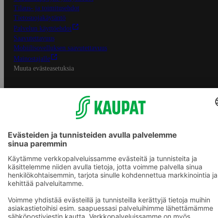
Tilaus- ja toimitusehdot
Tietosuojakäytäntö
Palvelun käyttöehdot
Saavutettavuus
Mobiilisovelluksen saavutettavuus
Mainostajalle
Muuta evästeasetuksia
S-ryhmän palvelut
S-ryhmä
Asiakasomistajuus
Yhteishyvä Ruoka -sovellus
S-ostoslista -sovellus
Prisma.fi
Sokos.fi
S-Pankki
Yhteishyvä