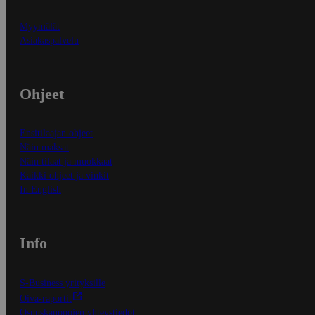
Myymälät
Asiakaspalvelu
Ohjeet
Ensitilaajan ohjeet
Näin maksat
Näin tilaat ja muokkaat
Kaikki ohjeet ja vinkit
In English
Info
S-Business yrityksille
Oiva-raportit
Osuuskauppojen yhteystiedot