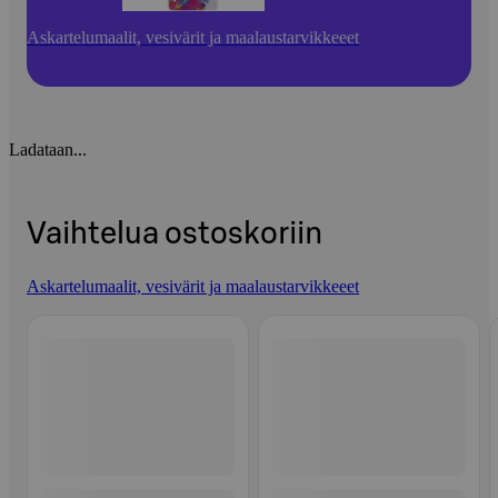
Askartelumaalit, vesivärit ja maalaustarvikkeeet
Ladataan...
Vaihtelua ostoskoriin
Askartelumaalit, vesivärit ja maalaustarvikkeeet
Ohita listaus