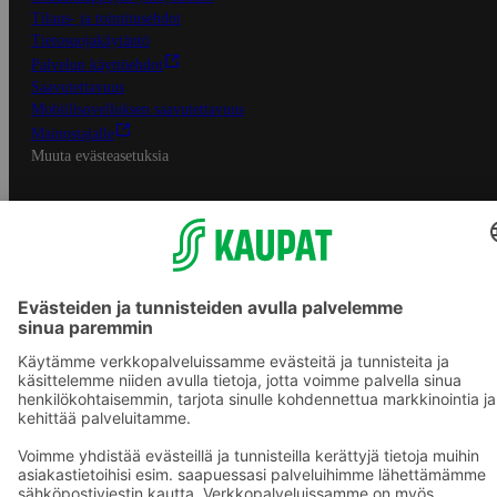
Tilaus- ja toimitusehdot
Tietosuojakäytäntö
Palvelun käyttöehdot
Saavutettavuus
Mobiilisovelluksen saavutettavuus
Mainostajalle
Muuta evästeasetuksia
S-ryhmän palvelut
S-ryhmä
Asiakasomistajuus
Yhteishyvä Ruoka -sovellus
S-ostoslista -sovellus
Prisma.fi
Sokos.fi
S-Pankki
Yhteishyvä