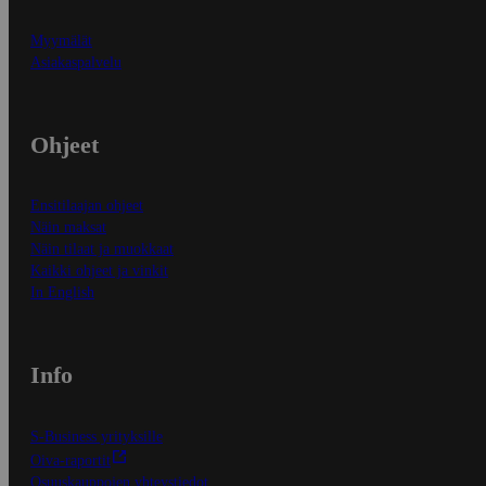
Myymälät
Asiakaspalvelu
Ohjeet
Ensitilaajan ohjeet
Näin maksat
Näin tilaat ja muokkaat
Kaikki ohjeet ja vinkit
In English
Info
S-Business yrityksille
Oiva-raportit
Osuuskauppojen yhteystiedot