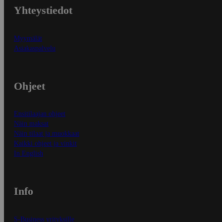
Yhteystiedot
Myymälät
Asiakaspalvelu
Ohjeet
Ensitilaajan ohjeet
Näin maksat
Näin tilaat ja muokkaat
Kaikki ohjeet ja vinkit
In English
Info
S-Business yrityksille