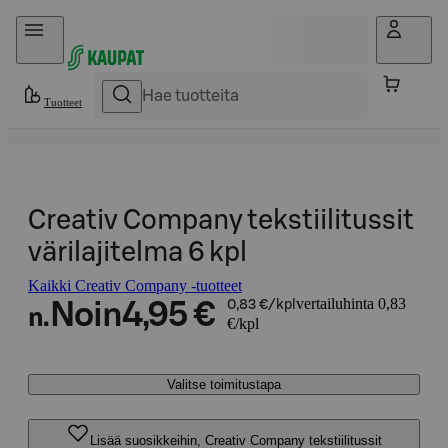
Hyppää sisältöön
Tuotteet
Creativ Company tekstiilitussit
värilajitelma 6 kpl
Kaikki Creativ Company -tuotteet
vertailuhinta 0,83
Noin
4,95 €
0,83 €/kpl
n.
€/kpl
Valitse toimitustapa
Lisää suosikkeihin, Creativ Company tekstiilitussit