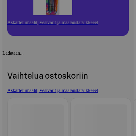
Askartelumaalit, vesivärit ja maalaustarvikkeeet
Ladataan...
Vaihtelua ostoskoriin
Askartelumaalit, vesivärit ja maalaustarvikkeeet
Ohita listaus