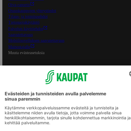
Oiva-raportit
Osuuskauppojen yhteystiedot
Tilaus- ja toimitusehdot
Tietosuojakäytäntö
Palvelun käyttöehdot
Saavutettavuus
Mobiilisovelluksen saavutettavuus
Mainostajalle
Muuta evästeasetuksia
S-ryhmän palvelut
S-ryhmä
Asiakasomistajuus
Yhteishyvä Ruoka -sovellus
S-ostoslista -sovellus
Prisma.fi
Sokos.fi
S-Pankki