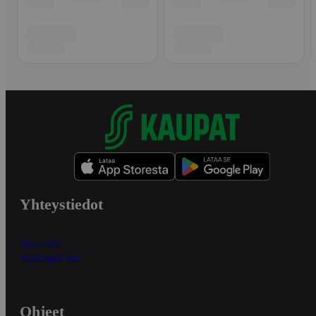
Yhteystiedot
Myymälät
Asiakaspalvelu
Ohjeet