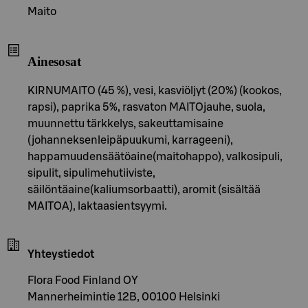
Maito
Ainesosat
KIRNUMAITO (45 %), vesi, kasviöljyt (20%) (kookos,
rapsi), paprika 5%, rasvaton MAITOjauhe, suola,
muunnettu tärkkelys, sakeuttamisaine
(johanneksenleipäpuukumi, karrageeni),
happamuudensäätöaine(maitohappo), valkosipuli,
sipulit, sipulimehutiiviste,
säilöntäaine(kaliumsorbaatti), aromit (sisältää
MAITOA), laktaasientsyymi.
Yhteystiedot
Flora Food Finland OY
Mannerheimintie 12B, 00100 Helsinki