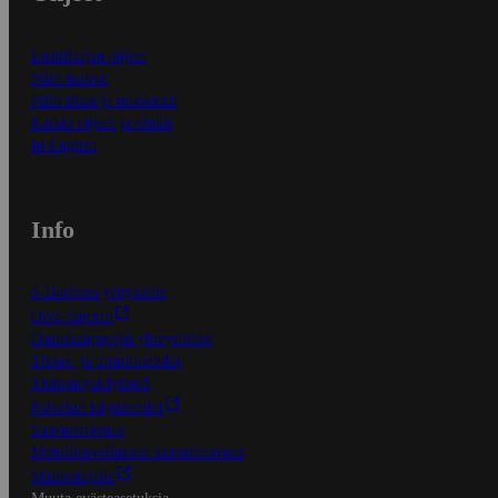
Ensitilaajan ohjeet
Näin maksat
Näin tilaat ja muokkaat
Kaikki ohjeet ja vinkit
In English
Info
S-Business yrityksille
Oiva-raportit
Osuuskauppojen yhteystiedot
Tilaus- ja toimitusehdot
Tietosuojakäytäntö
Palvelun käyttöehdot
Saavutettavuus
Mobiilisovelluksen saavutettavuus
Mainostajalle