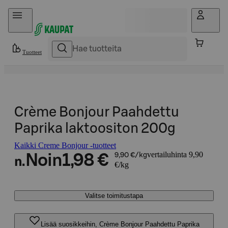
Hyppää sisältöön
Tuotteet
Crème Bonjour Paahdettu
Paprika laktoositon 200g
Kaikki Creme Bonjour -tuotteet
vertailuhinta 9,90
Noin
1,98 €
9,90 €/kg
n.
€/kg
Valitse toimitustapa
Lisää suosikkeihin, Crème Bonjour Paahdettu Paprika