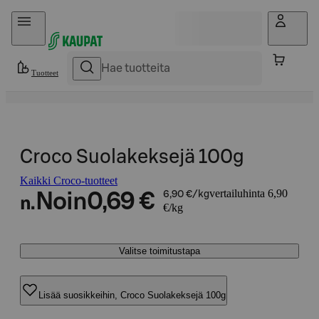
Hyppää sisältöön
Tuotteet
Croco Suolakeksejä 100g
Kaikki Croco-tuotteet
vertailuhinta 6,90
Noin
0,69 €
6,90 €/kg
n.
€/kg
Valitse toimitustapa
Lisää suosikkeihin, Croco Suolakeksejä 100g