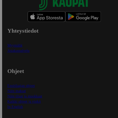
Yhteystiedot
Myymälät
Asiakaspalvelu
Ohjeet
Ensitilaajan ohjeet
Näin maksat
Näin tilaat ja muokkaat
Kaikki ohjeet ja vinkit
In English