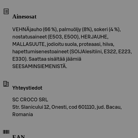
Ainesosat
VEHNÄjauho (66 %), palmuöljy (8%), sokeri (4 %),
nostatusaineet (E503, E500), HERJAUHE,
MALLASUUTE, jodioitu suola, proteaasi, hiiva,
hapettumisenestoaineet (SOIJAlesitiini, E322, E223,
E330). Saattaa sisältää jäämiä
SEESAMINSIEMENISTÄ.
Yhteystiedot
SC CROCO SRL
Str. Slanicului 12, Onesti, cod 601110, jud. Bacau,
Romania
EAN