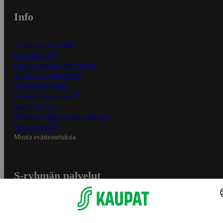
Info
S-Business yrityksille
Oiva-raportit
Osuuskauppojen yhteystiedot
Tilaus- ja toimitusehdot
Tietosuojakäytäntö
Palvelun käyttöehdot
Saavutettavuus
Mobiilisovelluksen saavutettavuus
Mainostajalle
Muuta evästeasetuksia
S-ryhmän palvelut
S-ryhmä
Asiakasomistajuus