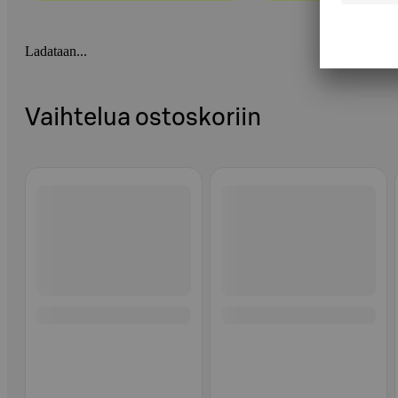
Ladataan...
Vaihtelua ostoskoriin
Ohita listaus