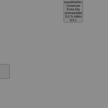
suosikkeihin,
Crowmoor
Extra Dry
omenasiideri
5,5 % tölkki
0,5 L