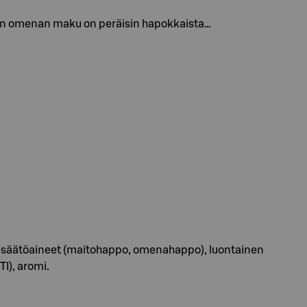
inen omenan maku on peräisin hapokkaista…
densäätöaineet (maitohappo, omenahappo), luontainen
I), aromi.