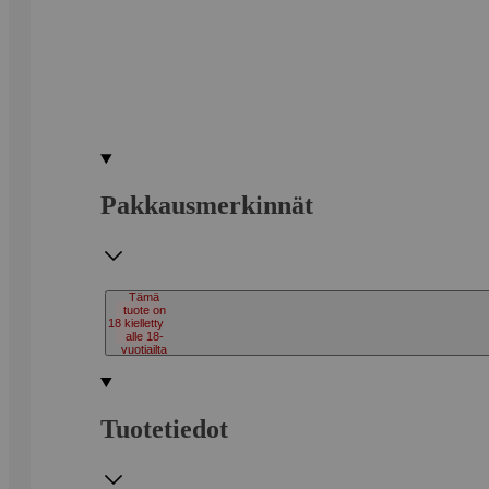
Pakkausmerkinnät
Tämä
tuote on
18
kielletty
alle 18-
vuotiailta
Tuotetiedot