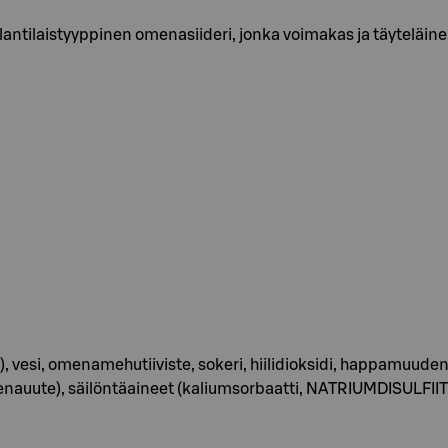
glantilaistyyppinen omenasiideri, jonka voimakas ja täytelä
e), vesi, omenamehutiiviste, sokeri, hiilidioksidi, happamuu
auute), säilöntäaineet (kaliumsorbaatti, NATRIUMDISULFIITT