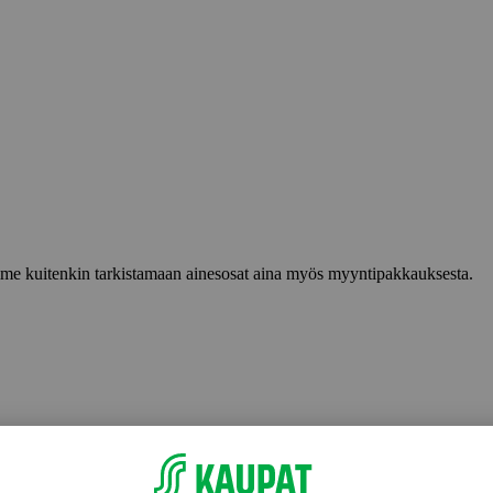
lemme kuitenkin tarkistamaan ainesosat aina myös myyntipakkauksesta.