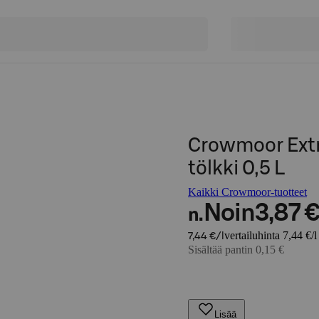
Crowmoor Extr
tölkki 0,5 L
Kaikki Crowmoor-tuotteet
Noin
3,87 
n.
vertailuhinta 7,44 €/l
7,44 €/l
Sisältää pantin 0,15 €
Lisää