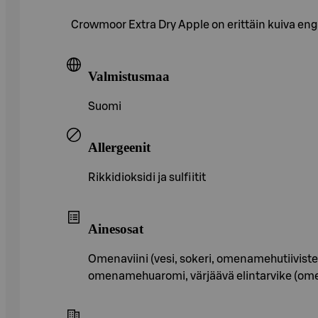
Crowmoor Extra Dry Apple on erittäin kuiva en
Valmistusmaa
Suomi
Allergeenit
Rikkidioksidi ja sulfiitit
Ainesosat
Omenaviini (vesi, sokeri, omenamehutiivist
omenamehuaromi, värjäävä elintarvike (omen