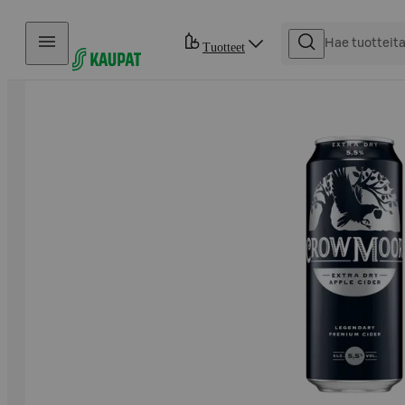
Hyppää sisältöön
Tuotteet