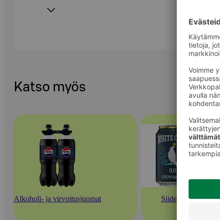
Katso myös
Alkoholi- ja virvoitusjuomat
Siiderit