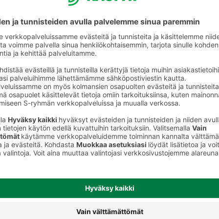
Omenasiiderit