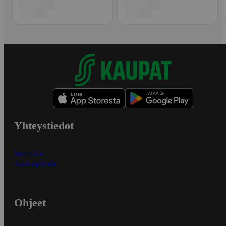
Yhteystiedot
Myymälät
Asiakaspalvelu
Ohjeet