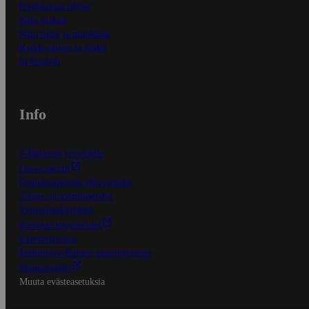
Ensitilaajan ohjeet
Näin maksat
Näin tilaat ja muokkaat
Kaikki ohjeet ja vinkit
In English
Info
S-Business yrityksille
Oiva-raportit
Osuuskauppojen yhteystiedot
Tilaus- ja toimitusehdot
Tietosuojakäytäntö
Palvelun käyttöehdot
Saavutettavuus
Mobiilisovelluksen saavutettavuus
Mainostajalle
Muuta evästeasetuksia