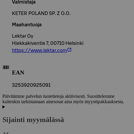
Valmistaja
KETER POLAND SP. Z O.O.
Maahantuoja
Lektar Oy
Hiekkakiventie 7, 00710 Helsinki
https://www.lektar.com
EAN
3253920925091
Päivitämme palvelun tuotetietoja aktiivisesti. Suosittelemme
kuitenkin tarkistamaan ainesosat aina myös myyntipakkauksesta.
Sijainti myymälässä