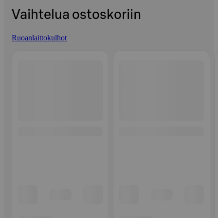
Vaihtelua ostoskoriin
Ruoanlaittokulhot
Ohita listaus