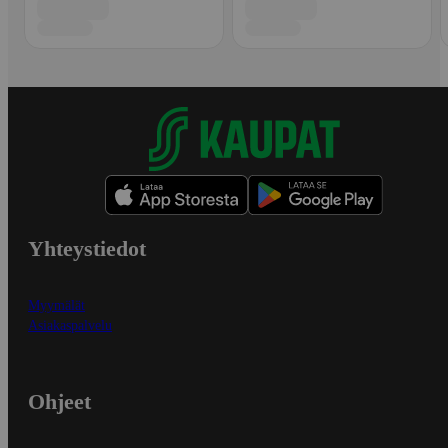
Yhteystiedot
Myymälät
Asiakaspalvelu
Ohjeet