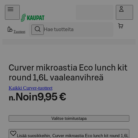
Hyppää sisältöön
Tuotteet
Curver mikroastia Eco lunch kit
round 1,6L vaaleanvihreä
Kaikki Curver-tuotteet
Noin
9,95 €
n.
Valitse toimitustapa
Lisää suosikkeihin, Curver mikroastia Eco lunch kit round 1,6L