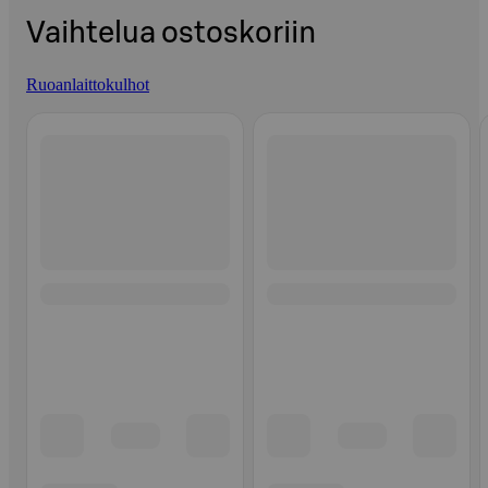
Vaihtelua ostoskoriin
Ruoanlaittokulhot
Ohita listaus