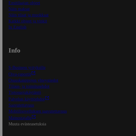
Ensitilaajan ohjeet
Näin maksat
Näin tilaat ja muokkaat
Kaikki ohjeet ja vinkit
In English
Info
S-Business yrityksille
Oiva-raportit
Osuuskauppojen yhteystiedot
Tilaus- ja toimitusehdot
Tietosuojakäytäntö
Palvelun käyttöehdot
Saavutettavuus
Mobiilisovelluksen saavutettavuus
Mainostajalle
Muuta evästeasetuksia