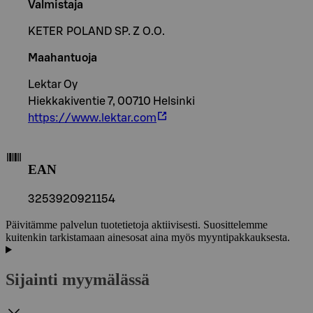
Valmistaja
KETER POLAND SP. Z O.O.
Maahantuoja
Lektar Oy
Hiekkakiventie 7, 00710 Helsinki
https://www.lektar.com
EAN
3253920921154
Päivitämme palvelun tuotetietoja aktiivisesti. Suosittelemme
kuitenkin tarkistamaan ainesosat aina myös myyntipakkauksesta.
Sijainti myymälässä