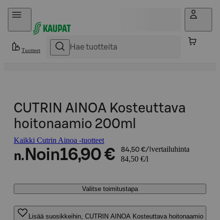
Hyppää sisältöön
Tuotteet
CUTRIN AINOA Kosteuttava
hoitonaamio 200ml
Kaikki Cutrin Ainoa -tuotteet
vertailuhinta
Noin
16,90 €
84,50 €/l
n.
84,50 €/l
Valitse toimitustapa
Lisää suosikkeihin, CUTRIN AINOA Kosteuttava hoitonaamio