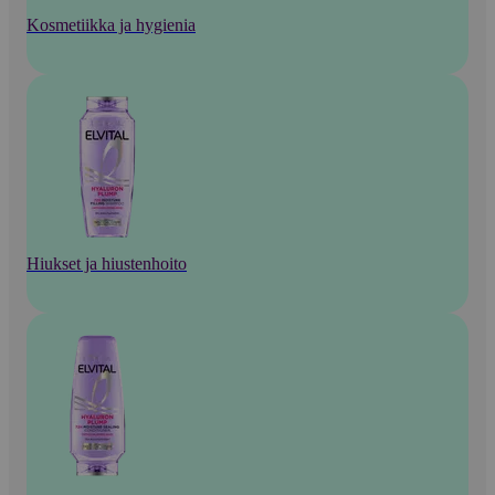
Kosmetiikka ja hygienia
Hiukset ja hiustenhoito