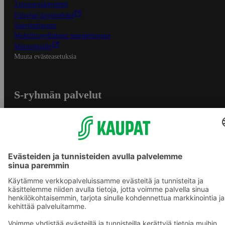
Tietosuojakäytäntö
Palvelun käyttöehdot
Saavutettavuus
Mobiilisovelluksen saavutettavuus
Mainostajalle
Muuta evästeasetuksia
S-ryhmän palvelut
S-ryhmä
Asiakasomistajuus
Yhteishyvä Ruoka -sovellus
S-ostoslista -sovellus
Prisma.fi
Sokos.fi
S-Pankki
Yhteishyvä
Sokos Hotels
Raflaamo