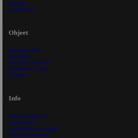
Myymälät
Asiakaspalvelu
Ohjeet
Ensitilaajan ohjeet
Näin maksat
Näin tilaat ja muokkaat
Kaikki ohjeet ja vinkit
In English
Info
S-Business yrityksille
Oiva-raportit
Osuuskauppojen yhteystiedot
Tilaus- ja toimitusehdot