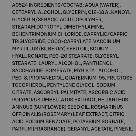
A0524 INGREDIENTS/COCTAB: AQUA (WATER),
CETEARYL ALCOHOL, GLYCERIN, C12-18 ALKANOYL
GLYCERIN/SEBACIC ACID COPOLYMER,
STEARAMIDOPROPYL DIMETHYLAMINE,
BEHENTRIMONIUM CHLORIDE, CAPRYLIC/CAPRIC
TRIGLYCERIDE, COCO-CAPRYLATE, VACCINIUM
MYRTILLUS (BILBERRY) SEED OIL, SODIUM
HYALURONATE, PEG-20 STEARATE, GLYCERYL
STEARATE, LAURYL ALCOHOL, PANTHENOL,
SACCHARIDE ISOMERATE, MYRISTYL ALCOHOL,
PEG-8, PROPANEDIOL, QUATERNIUM-95, FRUCTOSE,
TOCOPHEROL, PENTYLENE GLYCOL, SODIUM
CITRATE, ASCORBYL PALMITATE, ASCORBIC ACID,
POLYPORUS UMBELLATUS EXTRACT, HELIANTHUS
ANNUUS (SUNFLOWER) SEED OIL, ROSMARINUS
OFFICINALIS (ROSEMARY) LEAF EXTRACT, CITRIC
ACID, SODIUM BENZOATE, POTASSIUM SORBATE,
PARFUM (FRAGRANCE), GERANYL ACETATE, PINENE.