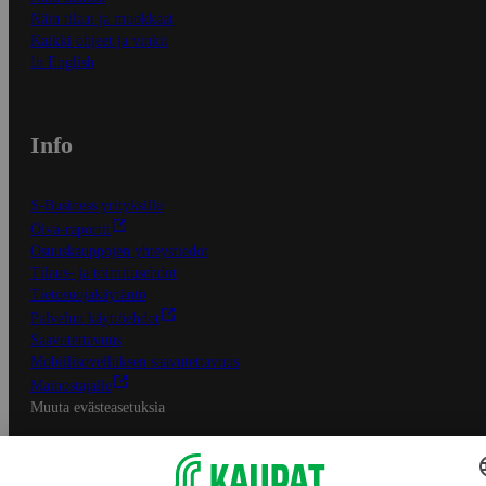
Näin tilaat ja muokkaat
Kaikki ohjeet ja vinkit
In English
Info
S-Business yrityksille
Oiva-raportit
Osuuskauppojen yhteystiedot
Tilaus- ja toimitusehdot
Tietosuojakäytäntö
Palvelun käyttöehdot
Saavutettavuus
Mobiilisovelluksen saavutettavuus
Mainostajalle
Muuta evästeasetuksia