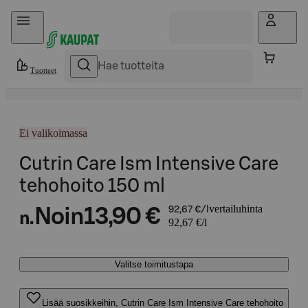
Hyppää sisältöön
Tuotteet
Ei valikoimassa
Cutrin Care Ism Intensive Care
tehohoito 150 ml
vertailuhinta
Noin
13,90 €
92,67 €/l
n.
92,67 €/l
Valitse toimitustapa
Lisää suosikkeihin, Cutrin Care Ism Intensive Care tehohoito