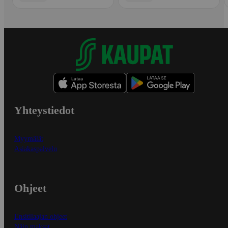
Yhteystiedot
Myymälät
Asiakaspalvelu
Ohjeet
Ensitilaajan ohjeet
Näin maksat