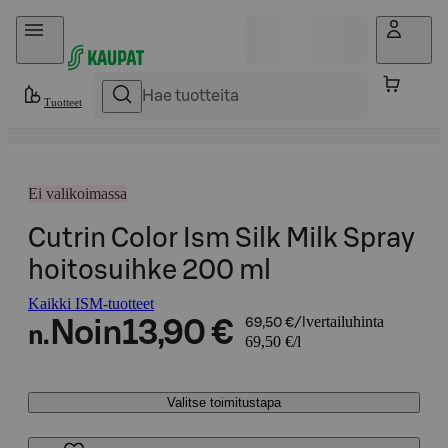
Hyppää sisältöön
Tuotteet
Ei valikoimassa
Cutrin Color Ism Silk Milk Spray
hoitosuihke 200 ml
Kaikki ISM-tuotteet
vertailuhinta
Noin
13,90 €
69,50 €/l
n.
69,50 €/l
Valitse toimitustapa