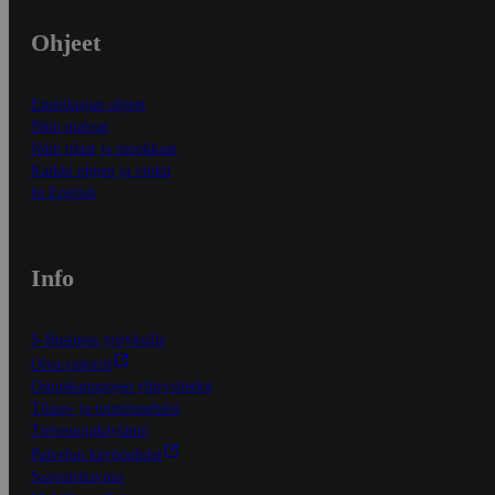
Ohjeet
Ensitilaajan ohjeet
Näin maksat
Näin tilaat ja muokkaat
Kaikki ohjeet ja vinkit
In English
Info
S-Business yrityksille
Oiva-raportit
Osuuskauppojen yhteystiedot
Tilaus- ja toimitusehdot
Tietosuojakäytäntö
Palvelun käyttöehdot
Saavutettavuus