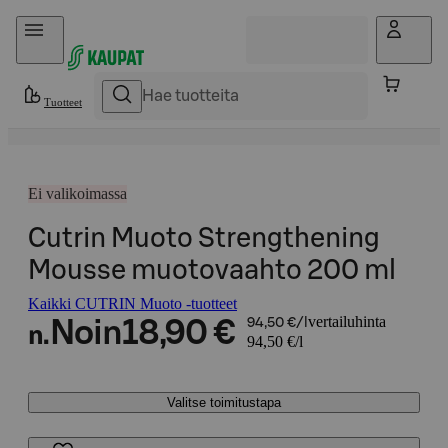
Hyppää sisältöön
Tuotteet
Ei valikoimassa
Cutrin Muoto Strengthening
Mousse muotovaahto 200 ml
Kaikki CUTRIN Muoto -tuotteet
vertailuhinta
Noin
18,90 €
94,50 €/l
n.
94,50 €/l
Valitse toimitustapa