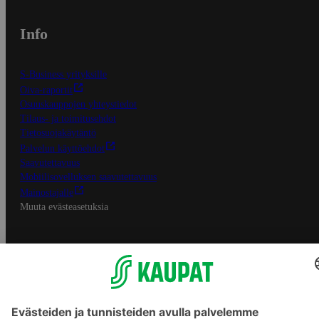
Info
S-Business yrityksille
Oiva-raportit
Osuuskauppojen yhteystiedot
Tilaus- ja toimitusehdot
Tietosuojakäytäntö
Palvelun käyttöehdot
Saavutettavuus
Mobiilisovelluksen saavutettavuus
Mainostajalle
Muuta evästeasetuksia
S-ryhmän palvelut
S-ryhmä
Asiakasomistajuus