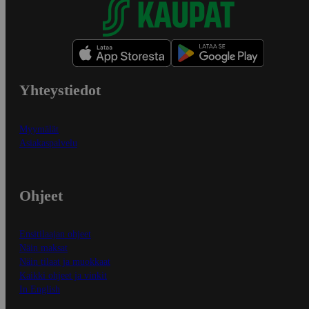
Yhteystiedot
Myymälät
Asiakaspalvelu
Ohjeet
Ensitilaajan ohjeet
Näin maksat
Näin tilaat ja muokkaat
Kaikki ohjeet ja vinkit
In English