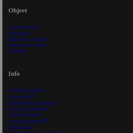
Ohjeet
Ensitilaajan ohjeet
Näin maksat
Näin tilaat ja muokkaat
Kaikki ohjeet ja vinkit
In English
Info
S-Business yrityksille
Oiva-raportit
Osuuskauppojen yhteystiedot
Tilaus- ja toimitusehdot
Tietosuojakäytäntö
Palvelun käyttöehdot
Saavutettavuus
Mobiilisovelluksen saavutettavuus