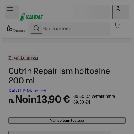
Hyppää sisältöön
Tuotteet
Ei valikoimassa
Cutrin Repair Ism hoitoaine
200 ml
Kaikki ISM-tuotteet
vertailuhinta
Noin
13,90 €
69,50 €/l
n.
69,50 €/l
Valitse toimitustapa