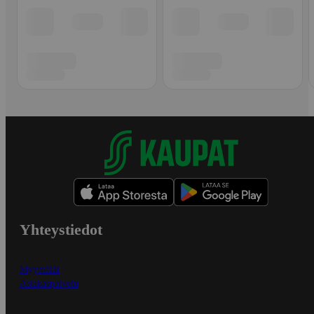
Yhteystiedot
Myymälät
Asiakaspalvelu