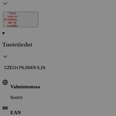
Tämä
tuote on
18
kielletty
alle 18-
vuotiailta
Tuotetiedot
CZECH PILSNER 5,1%
Valmistusmaa
Suomi
EAN