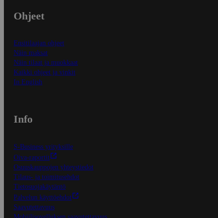
Ohjeet
Ensitilaajan ohjeet
Näin maksat
Näin tilaat ja muokkaat
Kaikki ohjeet ja vinkit
In English
Info
S-Business yrityksille
Oiva-raportit
Osuuskauppojen yhteystiedot
Tilaus- ja toimitusehdot
Tietosuojakäytäntö
Palvelun käyttöehdot
Saavutettavuus
Mobiilisovelluksen saavutettavuus