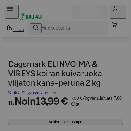
Hyppää sisältöön
Tuotteet
Dagsmark ELINVOIMA &
VIREYS koiran kuivaruoka
viljaton kana-peruna 2 kg
Kaikki Dagsmark-tuotteet
vertailuhinta 7,00
Noin
13,99 €
7,00 €/kg
n.
€/kg
Valitse toimitustapa