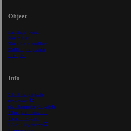
Ohjeet
Ensitilaajan ohjeet
Näin maksat
Näin tilaat ja muokkaat
Kaikki ohjeet ja vinkit
In English
Info
S-Business yrityksille
Oiva-raportit
Osuuskauppojen yhteystiedot
Tilaus- ja toimitusehdot
Tietosuojakäytäntö
Palvelun käyttöehdot
Saavutettavuus