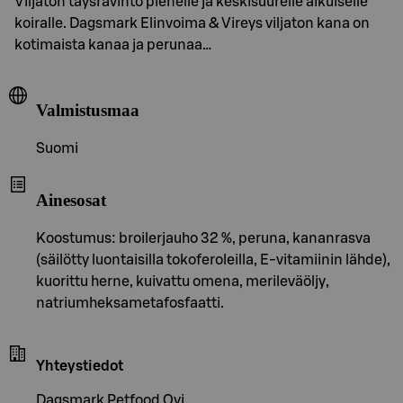
Viljaton täysravinto pienelle ja keskisuurelle aikuiselle
koiralle. Dagsmark Elinvoima & Vireys viljaton kana on
kotimaista kanaa ja perunaa…
Valmistusmaa
Suomi
Ainesosat
Koostumus: broilerjauho 32 %, peruna, kananrasva
(säilötty luontaisilla tokoferoleilla, E-vitamiinin lähde),
kuorittu herne, kuivattu omena, merileväöljy,
natriumheksametafosfaatti.
Yhteystiedot
Dagsmark Petfood Oyj