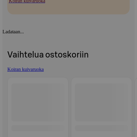
Koiran kuivaruoka
Ladataan...
Vaihtelua ostoskoriin
Koiran kuivaruoka
Ohita listaus