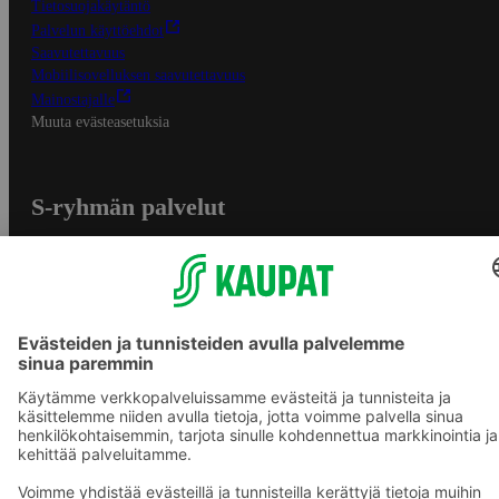
Tietosuojakäytäntö
Palvelun käyttöehdot
Saavutettavuus
Mobiilisovelluksen saavutettavuus
Mainostajalle
Muuta evästeasetuksia
S-ryhmän palvelut
S-ryhmä
Asiakasomistajuus
Yhteishyvä Ruoka -sovellus
S-ostoslista -sovellus
Prisma.fi
Sokos.fi
S-Pankki
Yhteishyvä
Sokos Hotels
Raflaamo