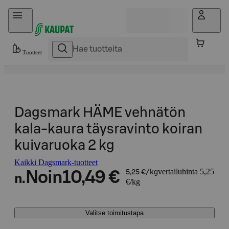
Hyppää sisältöön
Tuotteet
Dagsmark HÄME vehnätön
kala-kaura täysravinto koiran
kuivaruoka 2 kg
Kaikki Dagsmark-tuotteet
vertailuhinta 5,25
Noin
10,49 €
5,25 €/kg
n.
€/kg
Valitse toimitustapa