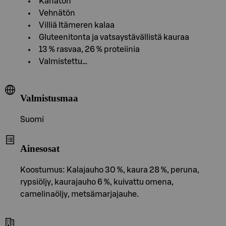
Kanaton
Vehnätön
Villiä Itämeren kalaa
Gluteenitonta ja vatsaystävällistä kauraa
13 % rasvaa, 26 % proteiinia
Valmistettu…
Valmistusmaa
Suomi
Ainesosat
Koostumus: Kalajauho 30 %, kaura 28 %, peruna,
rypsiöljy, kaurajauho 6 %, kuivattu omena,
camelinaöljy, metsämarjajauhe.