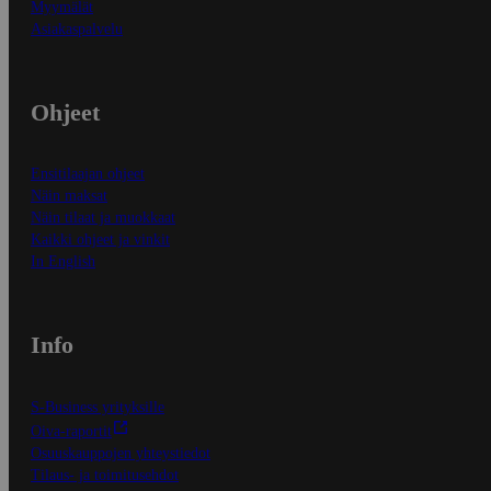
Myymälät
Asiakaspalvelu
Ohjeet
Ensitilaajan ohjeet
Näin maksat
Näin tilaat ja muokkaat
Kaikki ohjeet ja vinkit
In English
Info
S-Business yrityksille
Oiva-raportit
Osuuskauppojen yhteystiedot
Tilaus- ja toimitusehdot