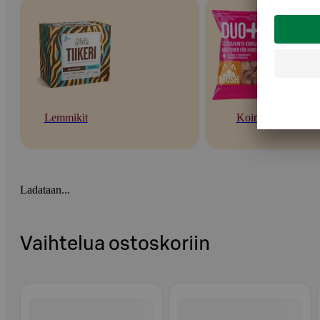
Lemmikit
Koirat
Ladataan...
Vaihtelua ostoskoriin
Ohita listaus