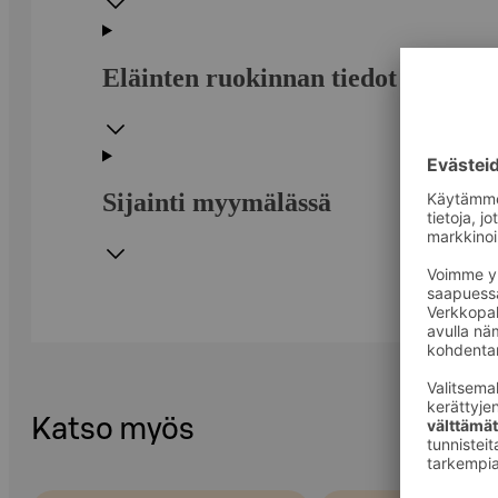
Eläinten ruokinnan tiedot
Sijainti myymälässä
Katso myös