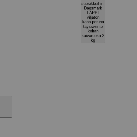
suosikkeihin,
Dagsmark
LAPPI
viljaton
kana-peruna
täysravinto
koiran
kuivaruoka 2
kg