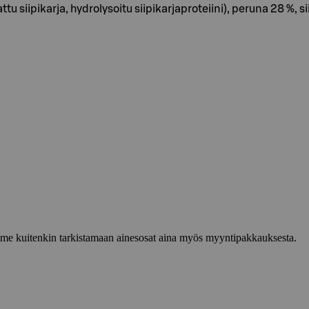
u siipikarja, hydrolysoitu siipikarjaproteiini), peruna 28 %, s
lemme kuitenkin tarkistamaan ainesosat aina myös myyntipakkauksesta.