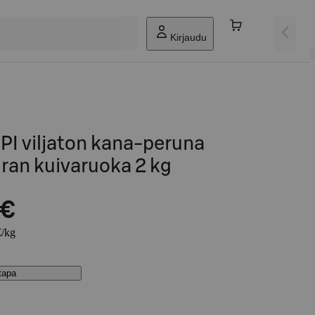
Kirjaudu
I viljaton kana-peruna
iran kuivaruoka 2 kg
 €
€/kg
stapa