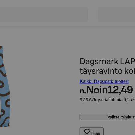
Dagsmark LAPP
täysravinto ko
Kaikki Dagsmark-tuotteet
Noin
12,49
n.
vertailuhinta 6,25 
6,25 €/kg
Valitse toimitu
Lisää