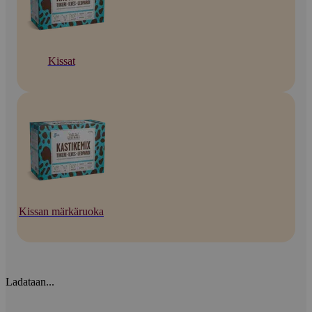
Kissat
Kissan märkäruoka
Ladataan...