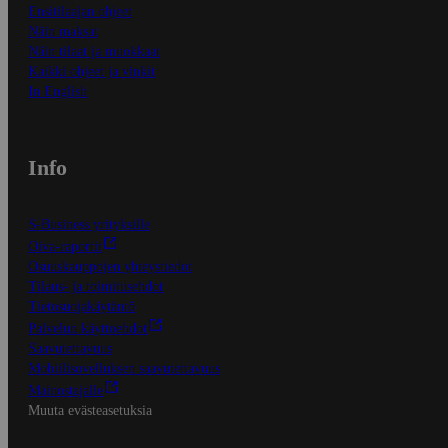
Ensitilaajan ohjeet
Näin maksat
Näin tilaat ja muokkaat
Kaikki ohjeet ja vinkit
In English
Info
S-Business yrityksille
Oiva-raportit
Osuuskauppojen yhteystiedot
Tilaus- ja toimitusehdot
Tietosuojakäytäntö
Palvelun käyttöehdot
Saavutettavuus
Mobiilisovelluksen saavutettavuus
Mainostajalle
Muuta evästeasetuksia