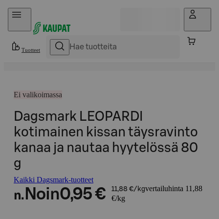
Hyppää sisältöön
Tuotteet
Ei valikoimassa
Dagsmark LEOPARDI
kotimainen kissan täysravinto
kanaa ja nautaa hyytelössä 80
g
Kaikki Dagsmark-tuotteet
vertailuhinta 11,88
Noin
0,95 €
11,88 €/kg
n.
€/kg