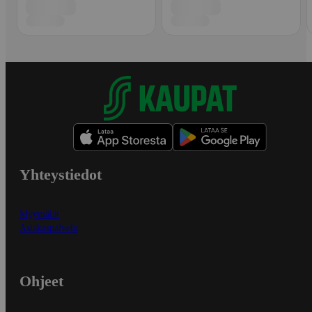
Yhteystiedot
Myymälät
Asiakaspalvelu
Ohjeet