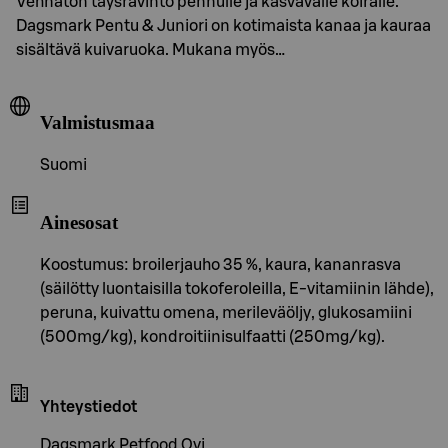
Vehnätön täysravinto pennulle ja kasvavalle koiralle.
Dagsmark Pentu & Juniori on kotimaista kanaa ja kauraa
sisältävä kuivaruoka. Mukana myös…
Valmistusmaa
Suomi
Ainesosat
Koostumus: broilerjauho 35 %, kaura, kananrasva
(säilötty luontaisilla tokoferoleilla, E-vitamiinin lähde),
peruna, kuivattu omena, merileväöljy, glukosamiini
(500mg/kg), kondroitiinisulfaatti (250mg/kg).
Yhteystiedot
Dagsmark Petfood Oyj