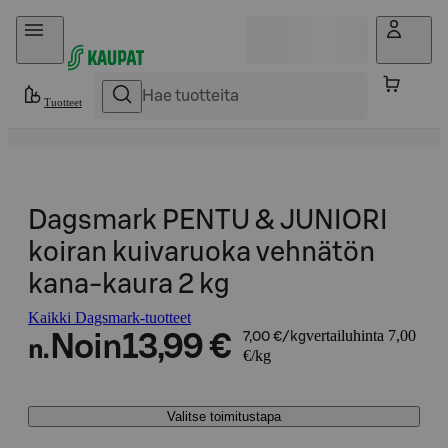
Hyppää sisältöön
Tuotteet
Dagsmark PENTU & JUNIORI
koiran kuivaruoka vehnätön
kana-kaura 2 kg
Kaikki Dagsmark-tuotteet
vertailuhinta 7,00
Noin
13,99 €
7,00 €/kg
n.
€/kg
Valitse toimitustapa