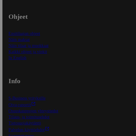
Ohjeet
Ensitilaajan ohjeet
Näin maksat
Näin tilaat ja muokkaat
Kaikki ohjeet ja vinkit
In English
Info
S-Business yrityksille
Oiva-raportit
Osuuskauppojen yhteystiedot
Tilaus- ja toimitusehdot
Tietosuojakäytäntö
Palvelun käyttöehdot
Saavutettavuus