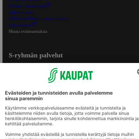
Palvelun käyttöehdot
Saavutettavuus
Mobiilisovelluksen saavutettavuus
Mainostajalle
Muuta evästeasetuksia
S-ryhmän palvelut
S-ryhmä
Asiakasomistajuus
Yhteishyvä Ruoka -sovellus
S-ostoslista -sovellus
Prisma.fi
Sokos.fi
S-Pankki
Yhteishyvä
Sokos Hotels
Raflaamo