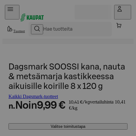
Hyppää sisältöön
Tuotteet
Dagsmark SOOSSI kana, nauta
& metsämarja kastikkeessa
aikuisille koirille 8 x 120 g
Kaikki Dagsmark-tuotteet
vertailuhinta 10,41
Noin
9,99 €
10,41 €/kg
n.
€/kg
Valitse toimitustapa