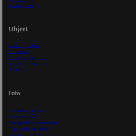
Asiakaspalvelu
Ohjeet
Ensitilaajan ohjeet
Näin maksat
Näin tilaat ja muokkaat
Kaikki ohjeet ja vinkit
In English
Info
S-Business yrityksille
Oiva-raportit
Osuuskauppojen yhteystiedot
Tilaus- ja toimitusehdot
Tietosuojakäytäntö