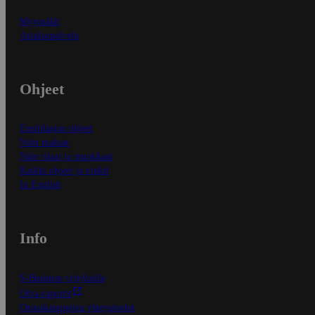
Myymälät
Asiakaspalvelu
Ohjeet
Ensitilaajan ohjeet
Näin maksat
Näin tilaat ja muokkaat
Kaikki ohjeet ja vinkit
In English
Info
S-Business yrityksille
Oiva-raportit
Osuuskauppojen yhteystiedot