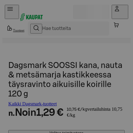
Hyppää sisältöön
Tuotteet
Dagsmark SOOSSI kana, nauta
& metsämarja kastikkeessa
täysravinto aikuisille koirille
120 g
Kaikki Dagsmark-tuotteet
vertailuhinta 10,75
Noin
1,29 €
10,75 €/kg
n.
€/kg