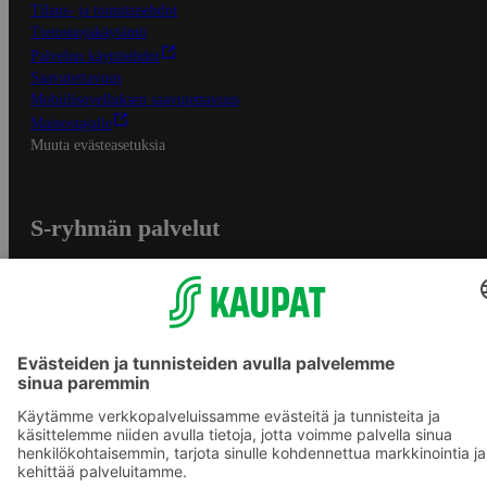
Tilaus- ja toimitusehdot
Tietosuojakäytäntö
Palvelun käyttöehdot
Saavutettavuus
Mobiilisovelluksen saavutettavuus
Mainostajalle
Muuta evästeasetuksia
S-ryhmän palvelut
S-ryhmä
Asiakasomistajuus
Yhteishyvä Ruoka -sovellus
S-ostoslista -sovellus
Prisma.fi
Sokos.fi
S-Pankki
Yhteishyvä
Sokos Hotels