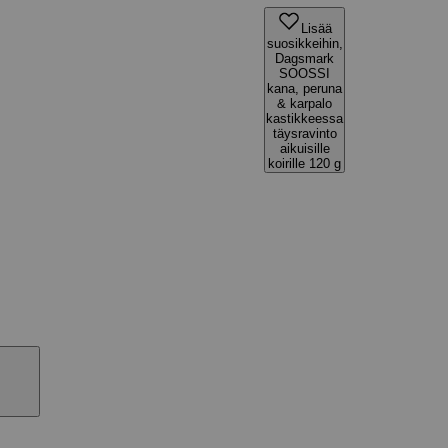
Lisää
suosikkeihin,
Dagsmark
SOOSSI
kana, peruna
& karpalo
kastikkeessa
täysravinto
aikuisille
koirille 120 g