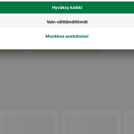
Koiran märkäruoka ja makkarat