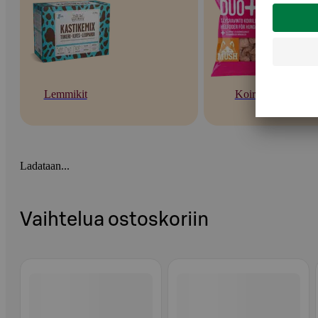
Lemmikit
Koirat
Ladataan...
Vaihtelua ostoskoriin
Ohita listaus