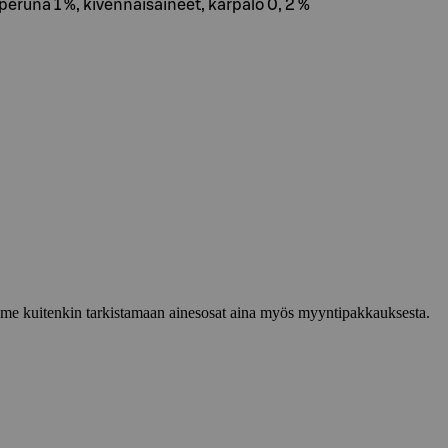
eruna 1 %, kivennäisaineet, karpalo 0, 2 %
lemme kuitenkin tarkistamaan ainesosat aina myös myyntipakkauksesta.