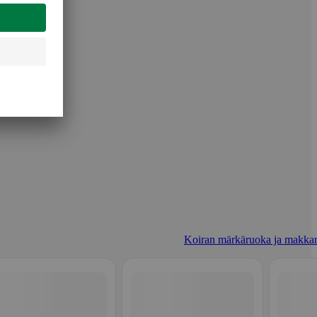
Koiran märkäruoka ja makkar