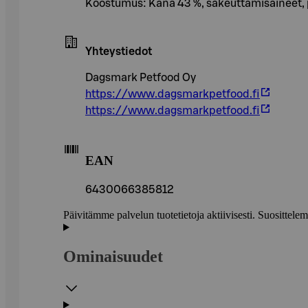
Koostumus: Kana 43 %, sakeuttamisaineet, p
Yhteystiedot
Dagsmark Petfood Oy
https://www.dagsmarkpetfood.fi
https://www.dagsmarkpetfood.fi
EAN
6430066385812
Päivitämme palvelun tuotetietoja aktiivisesti. Suositte
Ominaisuudet