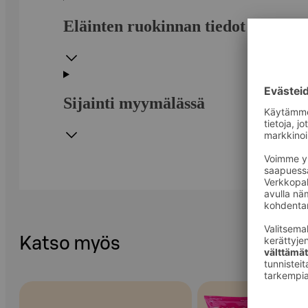
Eläinten ruokinnan tiedot
Sijainti myymälässä
Katso myös