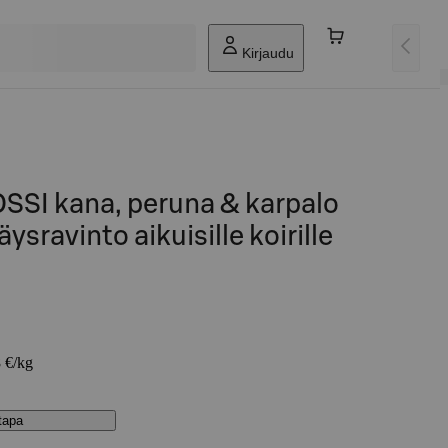
Kirjaudu
SI kana, peruna & karpalo
ysravinto aikuisille koirille
8 €/kg
stapa