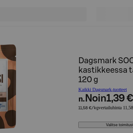
Dagsmark SOOS
kastikkeessa tä
120 g
Kaikki Dagsmark-tuotteet
Noin
1,39 €
n.
vertailuhinta 11,5
11,58 €/kg
Valitse toimitu