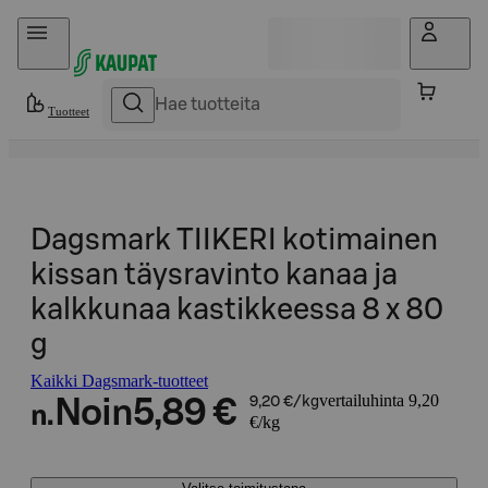
Hyppää sisältöön
Tuotteet
Dagsmark TIIKERI kotimainen
kissan täysravinto kanaa ja
kalkkunaa kastikkeessa 8 x 80
g
Kaikki Dagsmark-tuotteet
vertailuhinta 9,20
Noin
5,89 €
9,20 €/kg
n.
€/kg