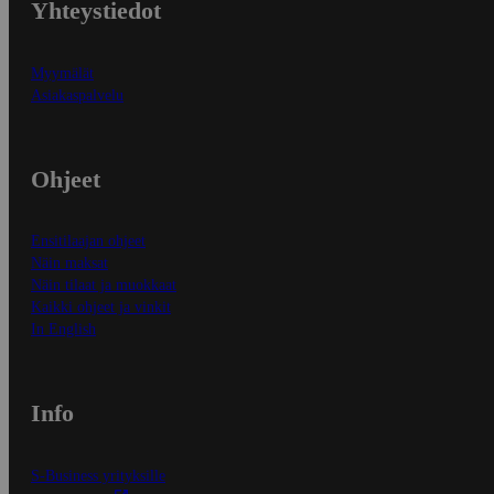
Yhteystiedot
Myymälät
Asiakaspalvelu
Ohjeet
Ensitilaajan ohjeet
Näin maksat
Näin tilaat ja muokkaat
Kaikki ohjeet ja vinkit
In English
Info
S-Business yrityksille