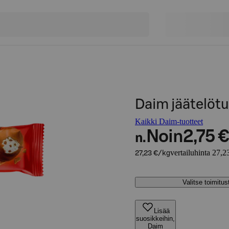
Daim jäätelöt
Kaikki Daim-tuotteet
Noin
2,75 €
n.
vertailuhinta 27,2
27,23 €/kg
Valitse toimitu
Lisää
suosikkeihin,
Daim