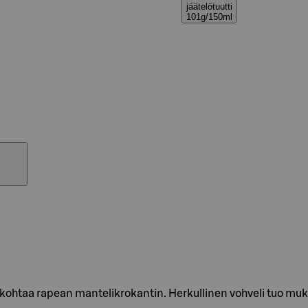
jäätelötuutti
101g/150ml
ö kohtaa rapean mantelikrokantin. Herkullinen vohveli tuo mu