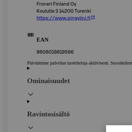
Froneri Finland Oy
Koulutie 3 14200 Turenki
https://www.pingviini.fi
EAN
8606018619566
Päivitämme palvelun tuotetietoja aktiivisesti. Suositte
Ominaisuudet
Ravintosisältö