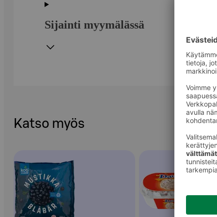
Sijainti myymälässä
Katso myös