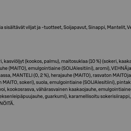
isältävät viljat ja -tuotteet, Soijapavut, Sinappi, Mantelit, 
, kasviöljyt (kookos, palmu), maitosuklaa (10 %) (sokeri, ka
e (MAITO), emulgointiaine (SOIJAlesitiini), aromi), VEHNÄja
omassa, MANTELI (0, 2 %), herajauhe (MAITO), rasvaton MAITO
MAITO, sokeri), suola, emulgointiaine (SOIJAlesitiini), pintakä
oi, kookosrasva, vähärasvainen kaakaojauhe, emulgointiaineet
ohanneksenleipäpuujauhe, guarkumi), karamellisoitu sokerisii
NÖITÄ.