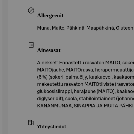
Allergeenit
Muna, Maito, Pähkinä, Maapähkinä, Gluteenia s
Ainesosat
Ainekset: Ennastettu rasvaton MAITO, sokeri
MAITOjauhe, MAITOrasva, herapermeaattijauh
(6 %) (sokeri, palmuöljy, kaakaovoi, kaaka
makeutettu rasvaton MAITOtiiviste (rasvaton 
glukoosisiirappi, herajauhe (MAITO), kaakaov
diglyseridit), suola, stabilointiaineet (j
KANANMUNAA, SINAPPIA JA MUITA PÄHKI
Yhteystiedot