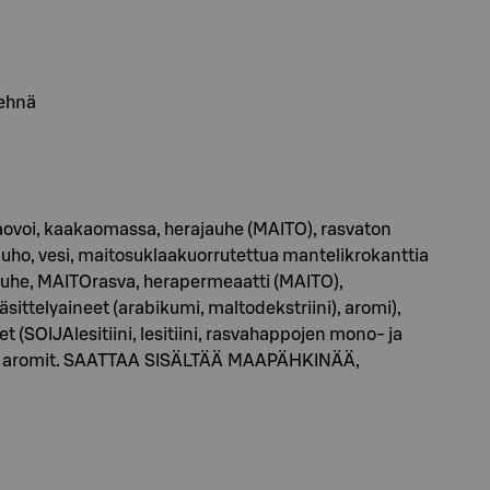
Vehnä
akaovoi, kaakaomassa, herajauhe (MAITO), rasvaton
uho, vesi, maitosuklaakuorrutettua mantelikrokanttia
jauhe, MAITOrasva, herapermeaatti (MAITO),
sittelyaineet (arabikumi, maltodekstriini), aromi),
 (SOIJAlesitiini, lesitiini, rasvahappojen mono- ja
rappi, aromit. SAATTAA SISÄLTÄÄ MAAPÄHKINÄÄ,