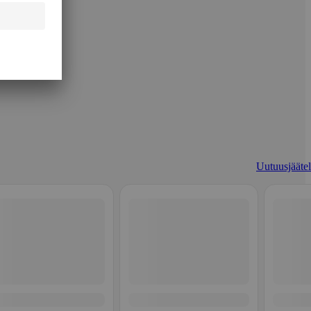
Uutuusjäätel