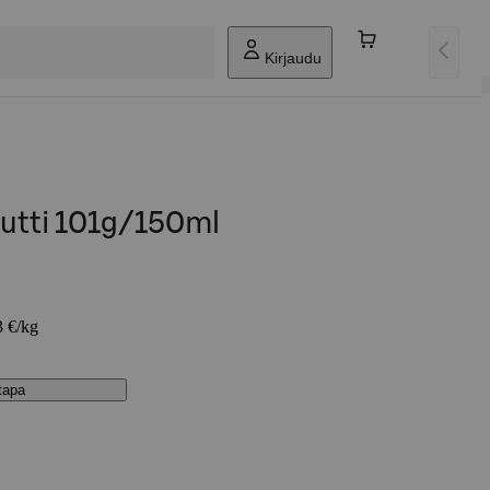
Kirjaudu
uutti 101g/150ml
3 €/kg
stapa