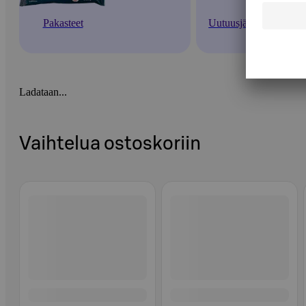
Pakasteet
Uutuusjäätelöt
Ladataan...
Vaihtelua ostoskoriin
Ohita listaus