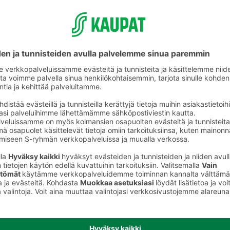
Raastimet, leikkurit, puristimet ja
survimet