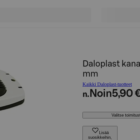
Daloplast kan
mm
Kaikki Daloplast-tuotteet
Noin
5,90 
n.
Valitse toimitu
Lisää
suosikkeihin,