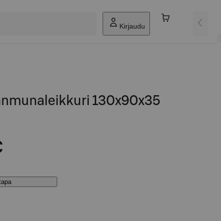
Kirjaudu
anmunaleikkuri 130x90x35
€
stapa