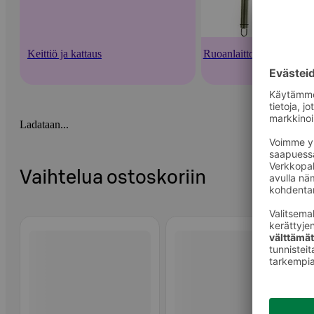
Keittiö ja kattaus
Ruoanlaittovälineet
Ladataan...
Vaihtelua ostoskoriin
Ohita listaus