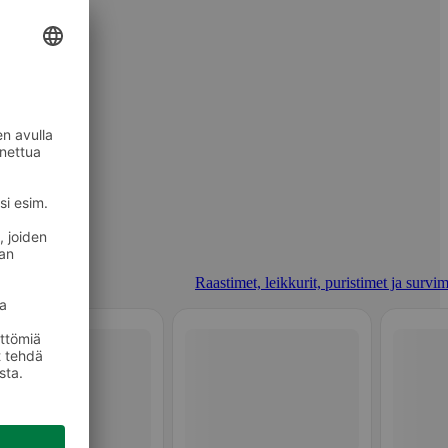
Raastimet, leikkurit, puristimet ja survim